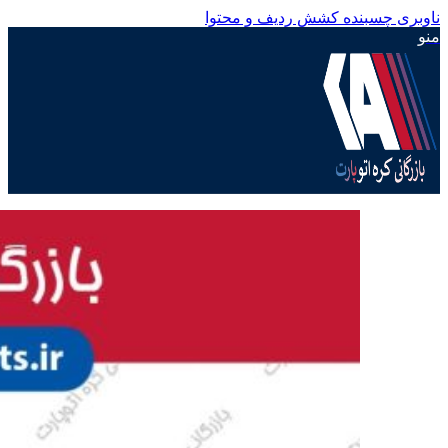
ناوبری چسبنده
کشش ردیف و محتوا
منو