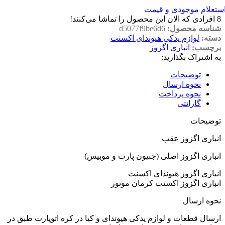
ستعلام موجودی و قیمت
8
افرادی که الان این محصول را تماشا می‌کنند!
شناسه محصول:
d5077f9be6d6
دسته:
لوازم یدکی هیوندای اکسنت
برچسب:
انباری اگزوز
به اشتراک بگذارید:
توضیحات
نحوه ارسال
نحوه پرداخت
گارانتی
توضیحات
انباری اگزوز عقب
انباری اگزوز اصلی (جنیون پارت و موبیس)
انباری اگزوز هیوندای اکسنت
انباری اگزوز اکسنت کرمان موتور
نحوه ارسال
ارسال قطعات و لوازم یدکی هیوندای و کیا در کره اتوپارت طبق در