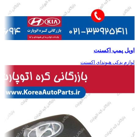
اویل پمپ اکسنت
لوازم یدکی هیوندای اکسنت