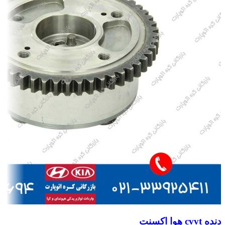
دنده cvvt هوا اکسنت