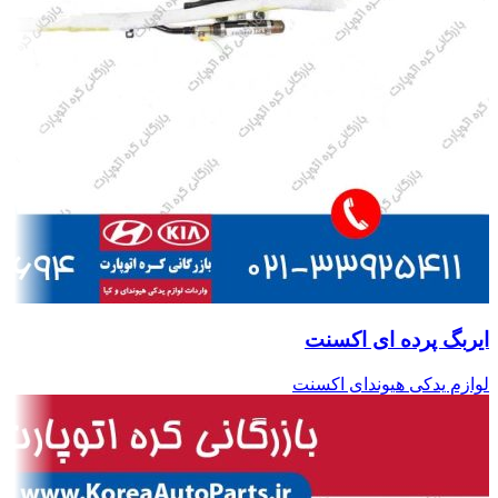
ایربگ پرده ای اکسنت
لوازم یدکی هیوندای اکسنت