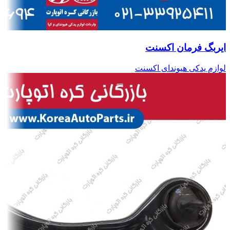
ایربگ فرمان اکسنت
لوازم یدکی هیوندای اکسنت