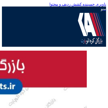
ناوبری چسبنده
کشش ردیف و محتوا
منو