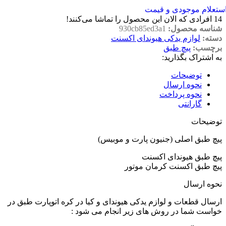
ستعلام موجودی و قیمت
14
افرادی که الان این محصول را تماشا می‌کنند!
شناسه محصول:
930cb85ed3a1
دسته:
لوازم یدکی هیوندای اکسنت
برچسب:
پیچ طبق
به اشتراک بگذارید:
توضیحات
نحوه ارسال
نحوه پرداخت
گارانتی
توضیحات
پیچ طبق اصلی (جنیون پارت و موبیس)
پیچ طبق هیوندای اکسنت
پیچ طبق اکسنت کرمان موتور
نحوه ارسال
ارسال قطعات و لوازم یدکی هیوندای و کیا در کره اتوپارت طبق در
خواست شما در روش های زیر انجام می شود :