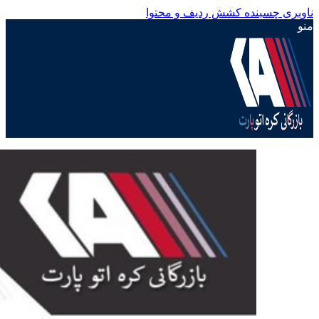
ناوبری چسبنده
کشش ردیف و محتوا
منو