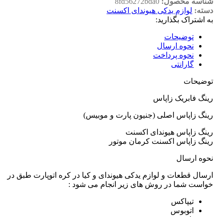
شناسه محصول:
8fd56272bda0
دسته:
لوازم یدکی هیوندای اکسنت
به اشتراک بگذارید:
توضیحات
نحوه ارسال
نحوه پرداخت
گارانتی
توضیحات
رینگ فابریک زاپاس
رینگ زاپاس اصلی (جنیون پارت و موبیس)
رینگ زاپاس هیوندای اکسنت
رینگ زاپاس اکسنت کرمان موتور
نحوه ارسال
ارسال قطعات و لوازم یدکی هیوندای و کیا در کره اتوپارت طبق در
خواست شما در روش های زیر انجام می شود :
تیپاکس
اتوبوس