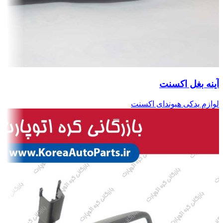
آینه بغل اکسنت
لوازم یدکی هیوندای اکسنت