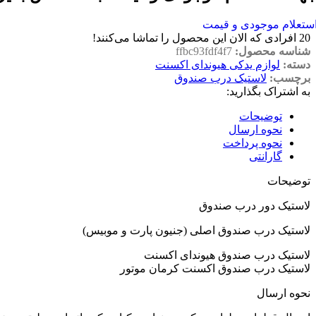
ستعلام موجودی و قیمت
20
افرادی که الان این محصول را تماشا می‌کنند!
شناسه محصول:
ffbc93fdf4f7
دسته:
لوازم یدکی هیوندای اکسنت
برچسب:
لاستیک درب صندوق
به اشتراک بگذارید:
توضیحات
نحوه ارسال
نحوه پرداخت
گارانتی
توضیحات
لاستیک دور درب صندوق
لاستیک درب صندوق اصلی (جنیون پارت و موبیس)
لاستیک درب صندوق هیوندای اکسنت
لاستیک درب صندوق اکسنت کرمان موتور
نحوه ارسال