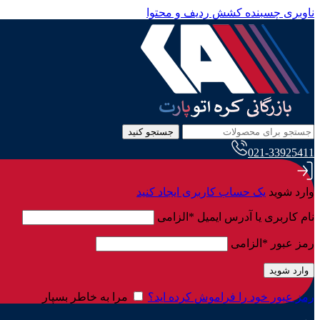
ناوبری چسبنده
کشش ردیف و محتوا
جستجو کنید
021-33925411
وارد شوید
یک حساب کاربری ایجاد کنید
نام کاربری یا آدرس ایمیل
*
الزامی
رمز عبور
*
الزامی
وارد شوید
رمز عبور خود را فراموش کرده اید؟
مرا به خاطر بسپار