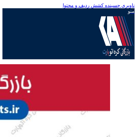
ناوبری چسبنده
کشش ردیف و محتوا
منو