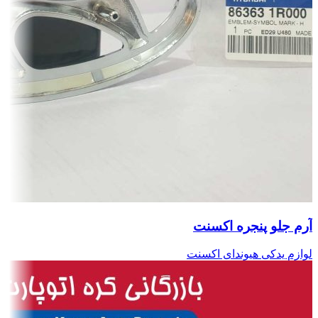
آرم جلو پنجره اکسنت
لوازم یدکی هیوندای اکسنت