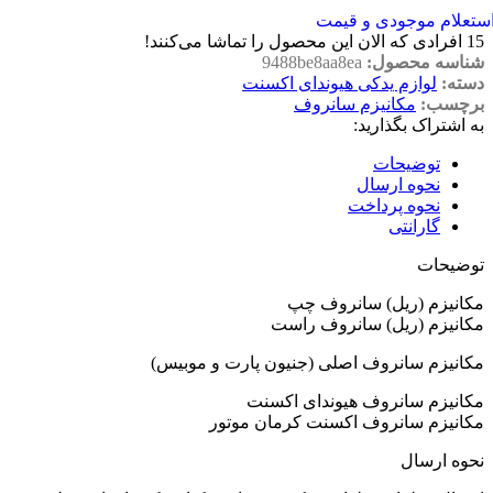
ستعلام موجودی و قیمت
15
افرادی که الان این محصول را تماشا می‌کنند!
شناسه محصول:
9488be8aa8ea
دسته:
لوازم یدکی هیوندای اکسنت
برچسب:
مکانیزم سانروف
به اشتراک بگذارید:
توضیحات
نحوه ارسال
نحوه پرداخت
گارانتی
توضیحات
مکانیزم (ریل) سانروف چپ
مکانیزم (ریل) سانروف راست
مکانیزم سانروف اصلی (جنیون پارت و موبیس)
مکانیزم سانروف هیوندای اکسنت
مکانیزم سانروف اکسنت کرمان موتور
نحوه ارسال