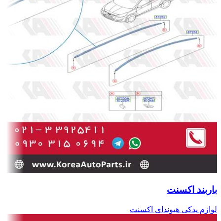
باربند اکسنت
لوازم یدکی هیوندای اکسنت