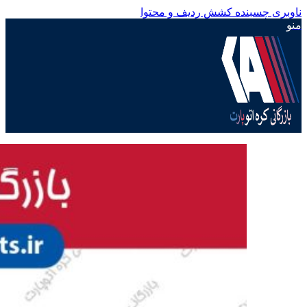
ناوبری چسبنده
کشش ردیف و محتوا
منو