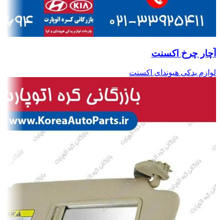
آچار چرخ اکسنت
لوازم یدکی هیوندای اکسنت