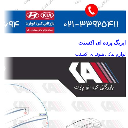
ایربگ پرده ای اکسنت
لوازم یدکی هیوندای اکسنت