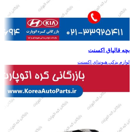
بچه قالپاق اکسنت
لوازم یدکی هیوندای اکسنت