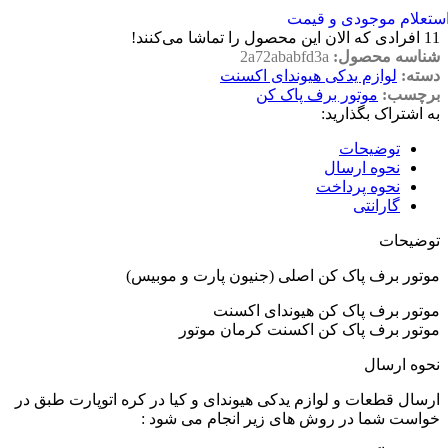
ستعلام موجودی و قیمت
11
افرادی که الان این محصول را تماشا می‌کنند!
شناسه محصول:
2a72ababfd3a
دسته:
لوازم یدکی هیوندای اکسنت
برچسب:
موتور برف پاک کن
به اشتراک بگذارید:
توضیحات
نحوه ارسال
نحوه پرداخت
گارانتی
توضیحات
موتور برف پاک کن اصلی (جنیون پارت و موبیس)
موتور برف پاک کن هیوندای اکسنت
موتور برف پاک کن اکسنت کرمان موتور
نحوه ارسال
ارسال قطعات و لوازم یدکی هیوندای و کیا در کره اتوپارت طبق در
خواست شما در روش های زیر انجام می شود :