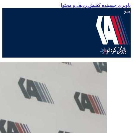
ناوبری چسبنده
کشش ردیف و محتوا
منو