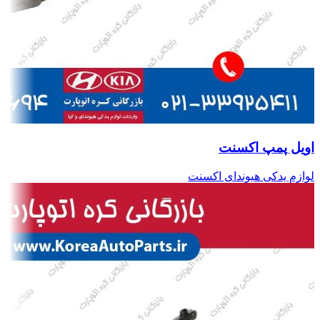
اویل پمپ اکسنت
لوازم یدکی هیوندای اکسنت