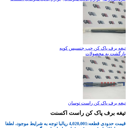
تیغه برف پاک کن چپ جنسیس کوپه
بازگشت به محصولات
تیغه برف پاک کن راست توسان
تیغه برف پاک کن راست اکسنت
قیمت حدودی قطعه:
4,020,001
ریال
با توجه به شرایط موجود، لطفا