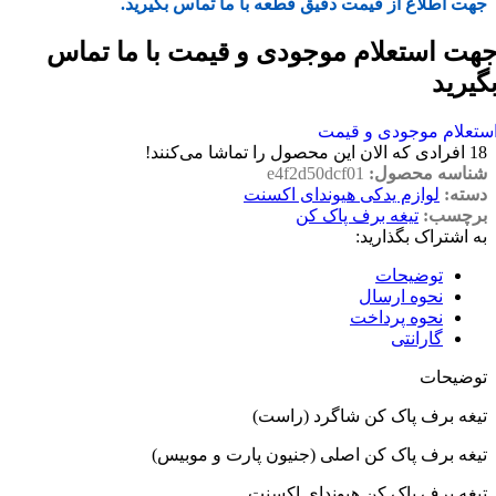
جهت اطلاع از قیمت دقیق قطعه با ما تماس بگیرید.
هت استعلام موجودی و قیمت با ما تماس
گیرید
ستعلام موجودی و قیمت
18
افرادی که الان این محصول را تماشا می‌کنند!
شناسه محصول:
e4f2d50dcf01
دسته:
لوازم یدکی هیوندای اکسنت
برچسب:
تیغه برف پاک کن
به اشتراک بگذارید:
توضیحات
نحوه ارسال
نحوه پرداخت
گارانتی
توضیحات
تیغه برف پاک کن شاگرد (راست)
تیغه برف پاک کن اصلی (جنیون پارت و موبیس)
تیغه برف پاک کن هیوندای اکسنت