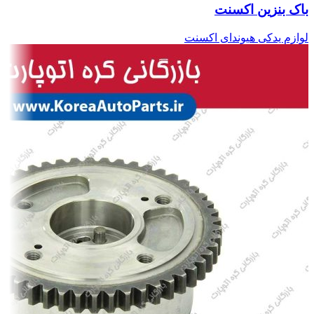
باک بنزین اکسنت
لوازم یدکی هیوندای اکسنت