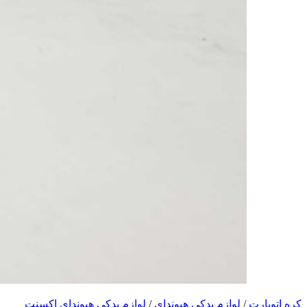
کره اتوپارت
/
لوازم یدکی هیوندای
/
لوازم یدکی هیوندای اکسنت