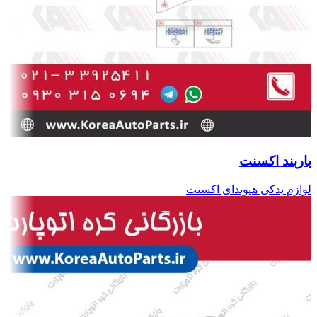
باربند اکسنت
لوازم یدکی هیوندای اکسنت