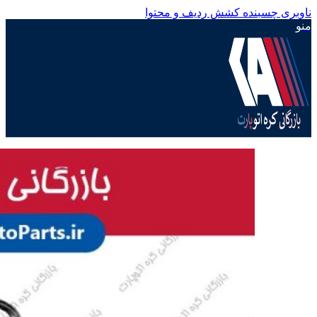
ناوبری چسبنده
کشش ردیف و محتوا
منو