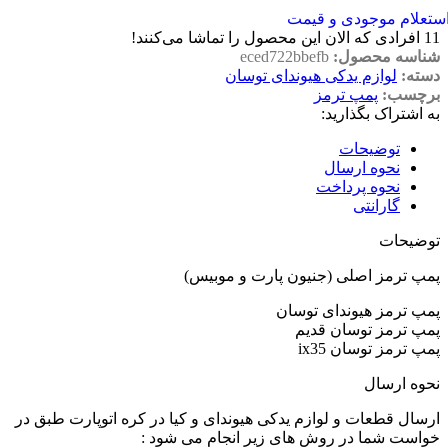
ستعلام موجودی و قیمت
11
افرادی که الان این محصول را تماشا می‌کنند!
شناسه محصول:
eced722bbefb
دسته:
لوازم یدکی هیوندای توسان
برچسب:
پمپ ترمز
به اشتراک بگذارید:
توضیحات
نحوه ارسال
نحوه پرداخت
گارانتی
توضیحات
پمپ ترمز اصلی (جنیون پارت و موبیس)
پمپ ترمز هیوندای توسان
پمپ ترمز توسان قدیم
پمپ ترمز توسان ix35
نحوه ارسال
ارسال قطعات و لوازم یدکی هیوندای و کیا در کره اتوپارت طبق در
خواست شما در روش های زیر انجام می شود :