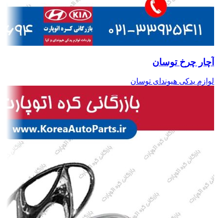
آچار چرخ توسان
لوازم یدکی هیوندای توسان