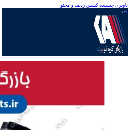
ناوبری چسبنده
کشش ردیف و محتوا
منو