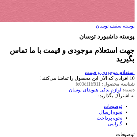
پوسته سقف توسان
پوسته داشبورد توسان
جهت استعلام موجودی و قیمت با ما تماس
بگیرید
استعلام موجودی و قیمت
10
افرادی که الان این محصول را تماشا می‌کنند!
شناسه محصول:
fe03df1ff811
دسته:
لوازم یدکی هیوندای توسان
به اشتراک بگذارید:
توضیحات
نحوه ارسال
نحوه پرداخت
گارانتی
توضیحات