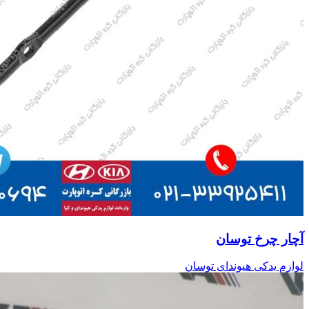
آچار چرخ توسان
لوازم یدکی هیوندای توسان