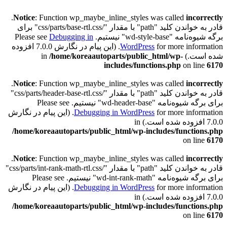
.
Notice
: Function wp_maybe_inline_styles was called
incorrectly
قادر به خواندن کلید "path" با مقدار "/css/parts/base-rtl.css" برای
برگه شیوه‌نامه "wd-style-base" نیستیم. Please see
Debugging in
WordPress
for more information. (این پیام در نگارش 7.0.0 افزوده
شده است.) in
/home/koreaautoparts/public_html/wp-
includes/functions.php
on line
6170
.
Notice
: Function wp_maybe_inline_styles was called
incorrectly
قادر به خواندن کلید "path" با مقدار "/css/parts/header-base-rtl.css"
برای برگه شیوه‌نامه "wd-header-base" نیستیم. Please see
Debugging in WordPress
for more information. (این پیام در نگارش
7.0.0 افزوده شده است.) in
/home/koreaautoparts/public_html/wp-includes/functions.php
on line
6170
.
Notice
: Function wp_maybe_inline_styles was called
incorrectly
قادر به خواندن کلید "path" با مقدار "/css/parts/int-rank-math-rtl.css"
برای برگه شیوه‌نامه "wd-int-rank-math" نیستیم. Please see
Debugging in WordPress
for more information. (این پیام در نگارش
7.0.0 افزوده شده است.) in
/home/koreaautoparts/public_html/wp-includes/functions.php
on line
6170