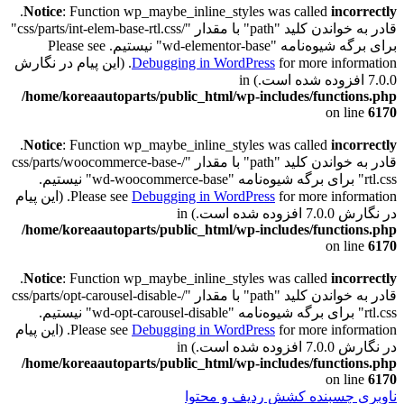
.
Notice
: Function wp_maybe_inline_styles was called
incorrectly
قادر به خواندن کلید "path" با مقدار "/css/parts/int-elem-base-rtl.css"
برای برگه شیوه‌نامه "wd-elementor-base" نیستیم. Please see
Debugging in WordPress
for more information. (این پیام در نگارش
7.0.0 افزوده شده است.) in
/home/koreaautoparts/public_html/wp-includes/functions.php
on line
6170
.
Notice
: Function wp_maybe_inline_styles was called
incorrectly
قادر به خواندن کلید "path" با مقدار "/css/parts/woocommerce-base-
rtl.css" برای برگه شیوه‌نامه "wd-woocommerce-base" نیستیم.
Debugging in WordPress
Please see
for more information. (این پیام
در نگارش 7.0.0 افزوده شده است.) in
/home/koreaautoparts/public_html/wp-includes/functions.php
on line
6170
.
Notice
: Function wp_maybe_inline_styles was called
incorrectly
قادر به خواندن کلید "path" با مقدار "/css/parts/opt-carousel-disable-
rtl.css" برای برگه شیوه‌نامه "wd-opt-carousel-disable" نیستیم.
Debugging in WordPress
Please see
for more information. (این پیام
در نگارش 7.0.0 افزوده شده است.) in
/home/koreaautoparts/public_html/wp-includes/functions.php
on line
6170
ناوبری چسبنده
کشش ردیف و محتوا