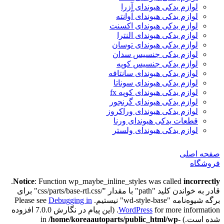
لوازم یدکی هیوندای آزرا
لوازم یدکی هیوندای آوانته
لوازم یدکی هیوندای اکسنت
لوازم یدکی هیوندای النترا
لوازم یدکی هیوندای توسان
لوازم یدکی جنسیس سدان
لوازم یدکی جنسیس کوپه
لوازم یدکی هیوندای سانتافه
لوازم یدکی هیوندای سوناتا
لوازم یدکی هیوندای کوپه fx
لوازم یدکی هیوندای گرنجور
لوازم یدکی هیوندای وراکروز
قطعات یدکی هیوندای ورنا
لوازم یدکی هیوندای ولستر
صفحه اصلی
فروشگاه
.
Notice
: Function wp_maybe_inline_styles was called
incorrectly
قادر به خواندن کلید "path" با مقدار "/css/parts/base-rtl.css" برای
برگه شیوه‌نامه "wd-style-base" نیستیم. Please see
Debugging in
WordPress
for more information. (این پیام در نگارش 7.0.0 افزوده
شده است.) in
/home/koreaautoparts/public_html/wp-