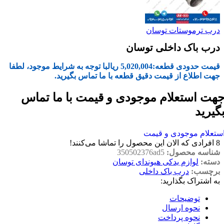
درب ترموستات توسان
درب باک داخلی توسان
قیمت حدودی قطعه:
5,020,004
ریال
با توجه به شرایط موجود، لطفا
جهت اطلاع از قیمت دقیق قطعه با ما تماس بگیرید.
هت استعلام موجودی و قیمت با ما تماس
گیرید
ستعلام موجودی و قیمت
8
افرادی که الان این محصول را تماشا می‌کنند!
شناسه محصول:
350502376ad5
دسته:
لوازم یدکی هیوندای توسان
برچسب:
درب باک داخلی
به اشتراک بگذارید:
توضیحات
نحوه ارسال
نحوه پرداخت