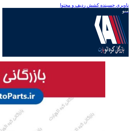
ناوبری چسبنده
کشش ردیف و محتوا
منو