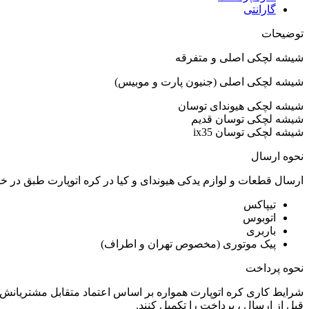
گارانتی
توضیحات
شیشه لچکی اصلی و متفرقه
شیشه لچکی اصلی (جنیون پارت و موبیس)
شیشه لچکی هیوندای توسان
شیشه لچکی توسان قدیم
شیشه لچکی توسان ix35
نحوه ارسال
ارسال قطعات و لوازم یدکی هیوندای و کیا در کره اتوپارت طبق در 
تیپاکس
اتوبوس
باربری
پیک موتوری (مخصوص تهران و اطراف)
نحوه پرداخت
شرایط کاری کره اتوپارت همواره بر اساس اعتماد متقابل مشتریانش 
قبل از ارسال ، پرداخت را تکمیل کنند.