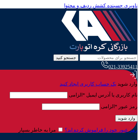
ناوبری چسبنده
کشش ردیف و محتوا
جستجو کنید
021-33925411
وارد شوید
یک حساب کاربری ایجاد کنید
نام کاربری یا آدرس ایمیل
*
الزامی
رمز عبور
*
الزامی
وارد شوید
رمز عبور خود را فراموش کرده اید؟
مرا به خاطر بسپار