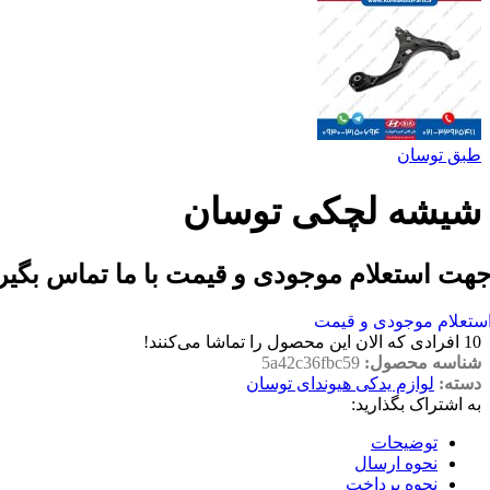
طبق توسان
شیشه لچکی توسان
هت استعلام موجودی و قیمت با ما تماس بگیر
ستعلام موجودی و قیمت
10
افرادی که الان این محصول را تماشا می‌کنند!
شناسه محصول:
5a42c36fbc59
دسته:
لوازم یدکی هیوندای توسان
به اشتراک بگذارید:
توضیحات
نحوه ارسال
نحوه پرداخت