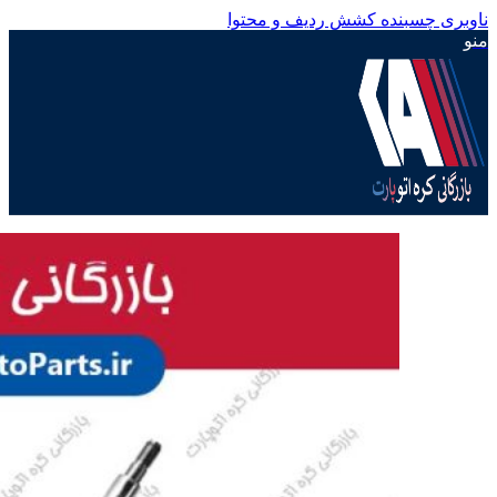
ناوبری چسبنده
کشش ردیف و محتوا
منو