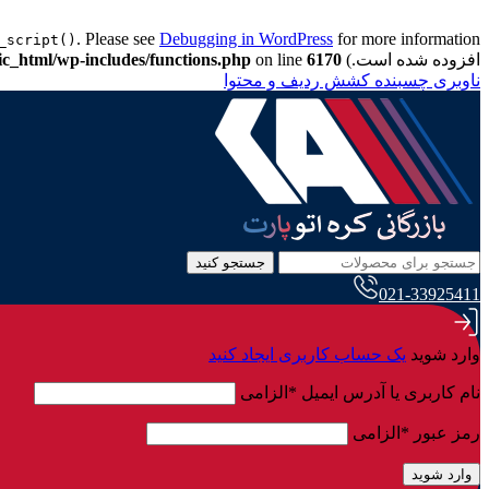
. Please see
Debugging in WordPress
_script()
افزوده شده است.) in
6170
on line
ic_html/wp-includes/functions.php
ناوبری چسبنده
کشش ردیف و محتوا
جستجو کنید
021-33925411
وارد شوید
یک حساب کاربری ایجاد کنید
نام کاربری یا آدرس ایمیل
*
الزامی
رمز عبور
*
الزامی
وارد شوید