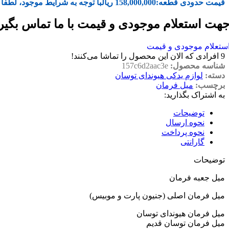
قیمت حدودی قطعه:
158,000,000
ریال
با توجه به شرایط موجود، لطفا 
هت استعلام موجودی و قیمت با ما تماس بگیر
ستعلام موجودی و قیمت
9
افرادی که الان این محصول را تماشا می‌کنند!
شناسه محصول:
157c6d2aac3e
دسته:
لوازم یدکی هیوندای توسان
برچسب:
میل فرمان
به اشتراک بگذارید:
توضیحات
نحوه ارسال
نحوه پرداخت
گارانتی
توضیحات
میل جعبه فرمان
میل فرمان اصلی (جنیون پارت و موبیس)
میل فرمان هیوندای توسان
میل فرمان توسان قدیم