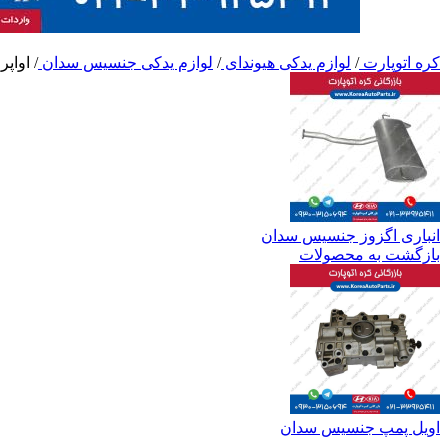
کره اتوپارت
/
لوازم یدکی هیوندای
/
لوازم یدکی جنسیس سدان
/
اواپر
انباری اگزوز جنسیس سدان
بازگشت به محصولات
اویل پمپ جنسیس سدان