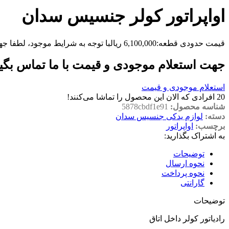
اواپراتور کولر جنسیس سدان
قیمت حدودی قطعه:
6,100,000
ریال
با توجه به شرایط موجود، لطفا جه
جهت استعلام موجودی و قیمت با ما تماس بگی
استعلام موجودی و قیمت
20
افرادی که الان این محصول را تماشا می‌کنند!
شناسه محصول:
5878cbdf1e91
دسته:
لوازم یدکی جنسیس سدان
برچسب:
اواپراتور
به اشتراک بگذارید:
توضیحات
نحوه ارسال
نحوه پرداخت
گارانتی
توضیحات
رادیاتور کولر داخل اتاق