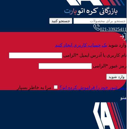
جستجو کنید
021-33925411
وارد شوید
یک حساب کاربری ایجاد کنید
نام کاربری یا آدرس ایمیل
*
الزامی
رمز عبور
*
الزامی
وارد شوید
رمز عبور خود را فراموش کرده اید؟
مرا به خاطر بسپار
منو