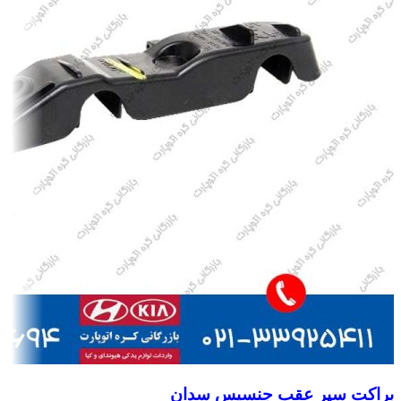
براکت سپر عقب جنسیس سدان