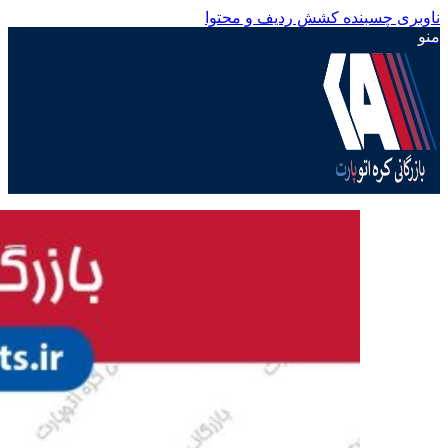
ناوبری چسبنده
کشش ردیف و محتوا
منو