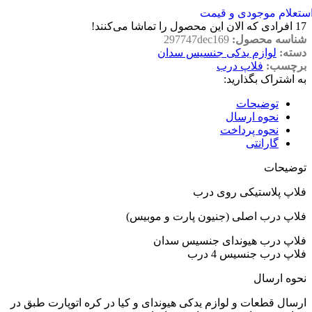
ستعلام موجودی و قیمت
17
افرادی که الان این محصول را تماشا می‌کنند!
شناسه محصول:
297747dec169
دسته:
لوازم یدکی جنسیس سدان
برچسب:
فلاپ درب
به اشتراک بگذارید:
توضیحات
نحوه ارسال
نحوه پرداخت
گارانتی
توضیحات
فلاپ پلاستیکی روی درب
فلاپ درب اصلی (جنیون پارت و موبیس)
فلاپ درب هیوندای جنسیس سدان
فلاپ درب جنسیس 4 درب
نحوه ارسال
ارسال قطعات و لوازم یدکی هیوندای و کیا در کره اتوپارت طبق در