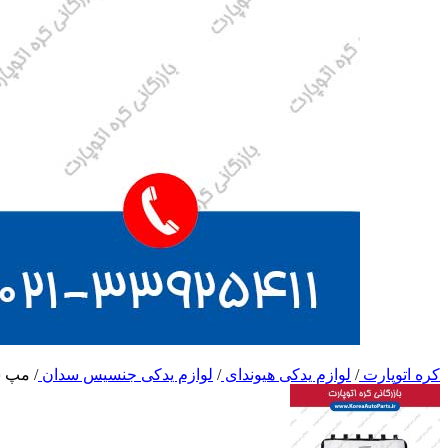
کره اتوپارت
/
لوازم یدکی هیوندای
/
لوازم یدکی جنسیس سدان
/
مپ س