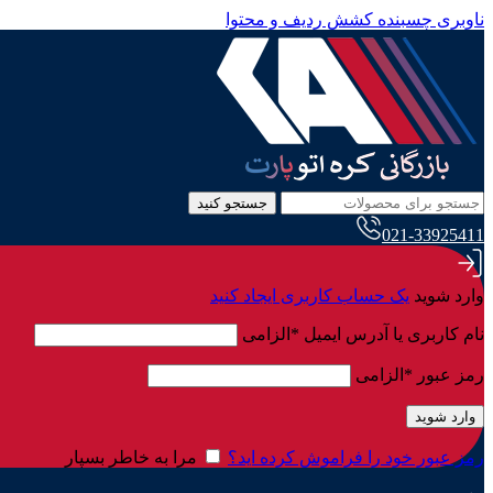
ناوبری چسبنده
کشش ردیف و محتوا
جستجو کنید
021-33925411
وارد شوید
یک حساب کاربری ایجاد کنید
نام کاربری یا آدرس ایمیل
*
الزامی
رمز عبور
*
الزامی
وارد شوید
رمز عبور خود را فراموش کرده اید؟
مرا به خاطر بسپار