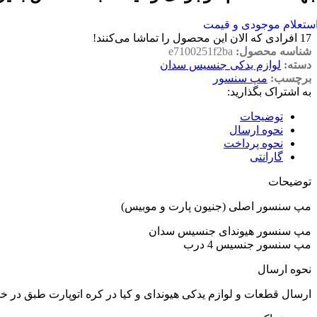
ستعلام موجودی و قیمت
17
افرادی که الان این محصول را تماشا می‌کنند!
شناسه محصول:
e7100251f2ba
دسته:
لوازم یدکی جنسیس سدان
برچسب:
مپ سنسور
به اشتراک بگذارید:
توضیحات
نحوه ارسال
نحوه پرداخت
گارانتی
توضیحات
مپ سنسور اصلی (جنیون پارت و موبیس)
مپ سنسور هیوندای جنسیس سدان
مپ سنسور جنسیس 4 درب
نحوه ارسال
ارسال قطعات و لوازم یدکی هیوندای و کیا در کره اتوپارت طبق در 