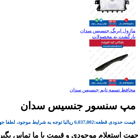
ماژول ایربگ جنسیس سدان
بازگشت به محصولات
محافظ تسمه تایم جنسیس سدان
مپ سنسور جنسیس سدان
قیمت حدودی قطعه:
6,037,002
ریال
با توجه به شرایط موجود، لطفا جه
هت استعلام موجودی و قیمت با ما تماس بگیر