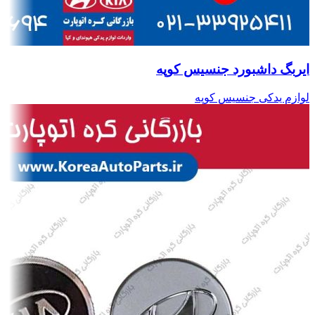
ایربگ داشبورد جنسیس کوپه
لوازم یدکی جنسیس کوپه