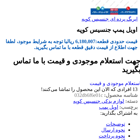
ایربگ پرده ای جنسیس کوپه
اویل پمپ جنسیس کوپه
قیمت حدودی قطعه:
6,180,007
ریال
با توجه به شرایط موجود، لطفا
جهت اطلاع از قیمت دقیق قطعه با ما تماس بگیرید.
هت استعلام موجودی و قیمت با ما تماس
گیرید
ستعلام موجودی و قیمت
13
افرادی که الان این محصول را تماشا می‌کنند!
شناسه محصول:
032db6f6e01c
دسته:
لوازم یدکی جنسیس کوپه
برچسب:
اویل پمپ
به اشتراک بگذارید:
توضیحات
نحوه ارسال
نحوه پرداخت