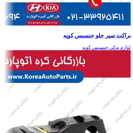
براکت سپر جلو جنسیس کوپه
لوازم یدکی جنسیس کوپه