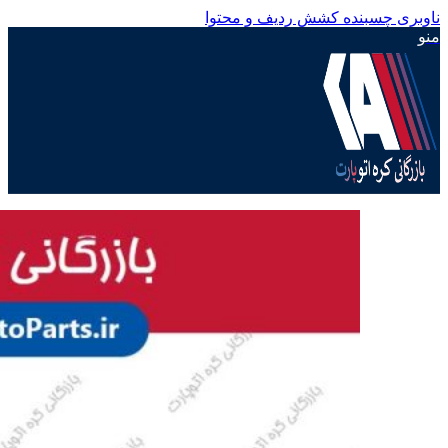
ناوبری چسبنده
کشش ردیف و محتوا
منو