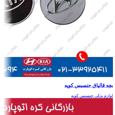
بچه قالپاق جنسیس کوپه
لوازم یدکی جنسیس کوپه