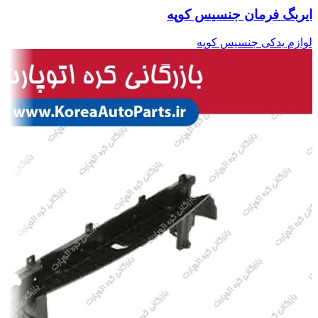
ایربگ فرمان جنسیس کوپه
لوازم یدکی جنسیس کوپه