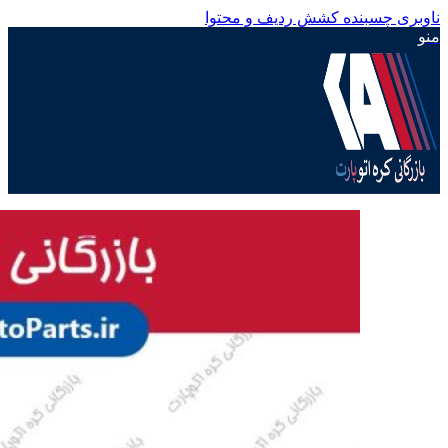
ناوبری چسبنده
کشش ردیف و محتوا
منو