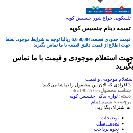
تلسکوپی چراغ شور جنسیس کوپه
تسمه دینام جنسیس کوپه
قیمت حدودی قطعه:
6,050,004
ریال
با توجه به شرایط موجود، لطفا
جهت اطلاع از قیمت دقیق قطعه با ما تماس بگیرید.
هت استعلام موجودی و قیمت با ما تماس
گیرید
ستعلام موجودی و قیمت
3
افرادی که الان این محصول را تماشا می‌کنند!
شناسه محصول:
f4ca19027c6e
دسته:
لوازم یدکی جنسیس کوپه
برچسب:
تسمه دینام
به اشتراک بگذارید:
توضیحات
نحوه ارسال
نحوه پرداخت