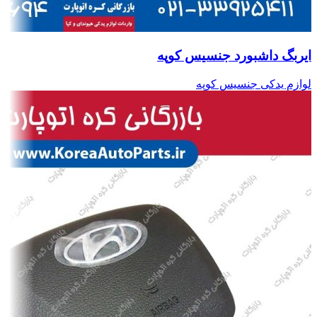
ایربگ داشبورد جنسیس کوپه
لوازم یدکی جنسیس کوپه