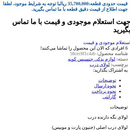
قیمت حدودی قطعه:
35,700,000
ریال
با توجه به شرایط موجود، لطفا
جهت اطلاع از قیمت دقیق قطعه با ما تماس بگیرید.
هت استعلام موجودی و قیمت با ما تماس
گیرید
ستعلام موجودی و قیمت
6
افرادی که الان این محصول را تماشا می‌کنند!
شناسه محصول:
58cec8f1c4ab
دسته:
لوازم یدکی جنسیس کوپه
برچسب:
لولای درب
به اشتراک بگذارید:
توضیحات
نحوه ارسال
نحوه پرداخت
گارانتی
توضیحات
لولای نگه دارنده درب
لولای درب اصلی (جنیون پارت و موبیس)