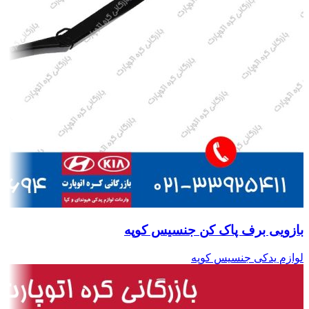
بازویی برف پاک کن جنسیس کوپه
لوازم یدکی جنسیس کوپه