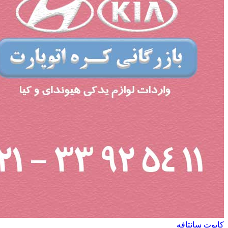
کاپوت سانتافه