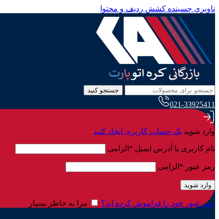
ناوبری چسبنده
کشش ردیف و محتوا
جستجو کنید
021-33925411
وارد شوید
یک حساب کاربری ایجاد کنید
نام کاربری یا آدرس ایمیل
*
الزامی
رمز عبور
*
الزامی
وارد شوید
رمز عبور خود را فراموش کرده اید؟
مرا به خاطر بسپار