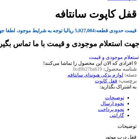
قفل کاپوت سانتافه
قیمت حدودی قطعه:
5,027,004
ریال
با توجه به شرایط موجود، لطفا جه
هت استعلام موجودی و قیمت با ما تماس بگیر
ستعلام موجودی و قیمت
9
افرادی که الان این محصول را تماشا می‌کنند!
شناسه محصول:
0cd9b27ba619
دسته:
لوازم یدکی هیوندای سانتافه
برچسب:
قفل کاپوت
به اشتراک بگذارید:
توضیحات
نحوه ارسال
نحوه پرداخت
گارانتی
توضیحات
قفل درب موتور