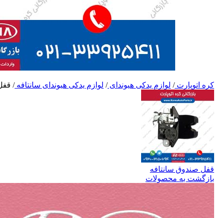
کره اتوپارت
/
لوازم یدکی هیوندای
/
لوازم یدکی هیوندای سانتافه
/
قفل
قفل صندوق سانتافه
بازگشت به محصولات