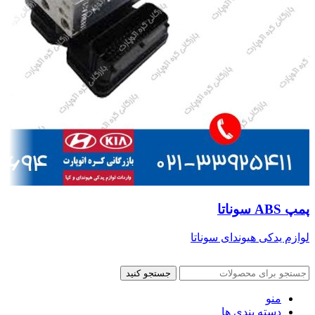
پمپ ABS سوناتا
لوازم یدکی هیوندای سوناتا
جستجو کنید
منو
دسته بندی ها