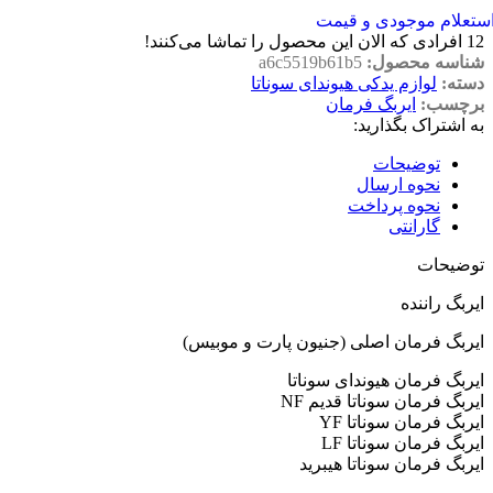
ستعلام موجودی و قیمت
12
افرادی که الان این محصول را تماشا می‌کنند!
شناسه محصول:
a6c5519b61b5
دسته:
لوازم یدکی هیوندای سوناتا
برچسب:
ایربگ فرمان
به اشتراک بگذارید:
توضیحات
نحوه ارسال
نحوه پرداخت
گارانتی
توضیحات
ایربگ راننده
ایربگ فرمان اصلی (جنیون پارت و موبیس)
ایربگ فرمان هیوندای سوناتا
ایربگ فرمان سوناتا قدیم NF
ایربگ فرمان سوناتا YF
ایربگ فرمان سوناتا LF
ایربگ فرمان سوناتا هیبرید