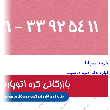
باربند سوناتا
لوازم یدکی هیوندای سوناتا