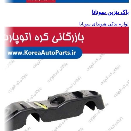
باک بنزین سوناتا
لوازم یدکی هیوندای سوناتا