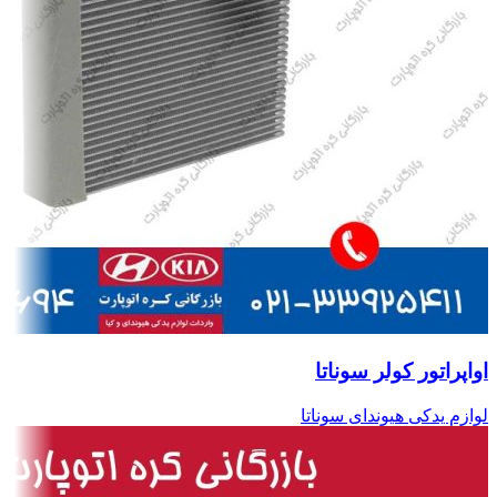
اواپراتور کولر سوناتا
لوازم یدکی هیوندای سوناتا