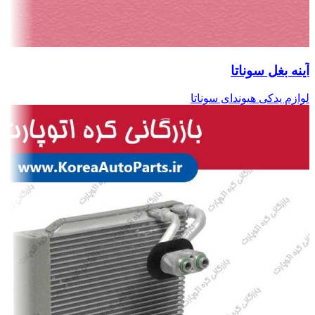
آینه بغل سوناتا
لوازم یدکی هیوندای سوناتا