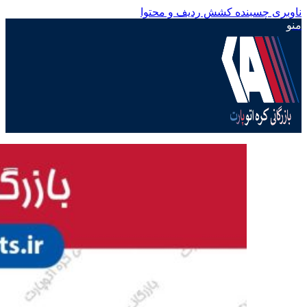
ناوبری چسبنده
کشش ردیف و محتوا
منو