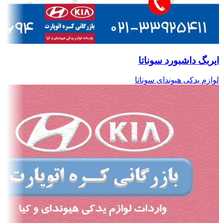
ایربگ داشبورد سوناتا
لوازم یدکی هیوندای سوناتا