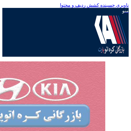
ناوبری چسبنده
کشش ردیف و محتوا
منو