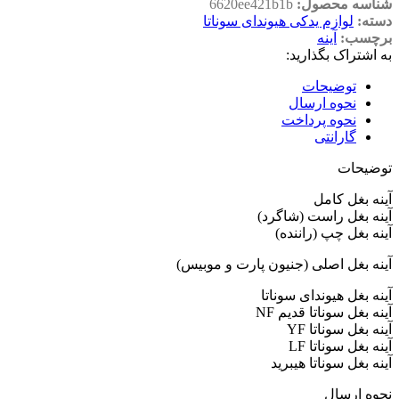
شناسه محصول:
6620ee421b1b
دسته:
لوازم یدکی هیوندای سوناتا
برچسب:
آینه
به اشتراک بگذارید:
توضیحات
نحوه ارسال
نحوه پرداخت
گارانتی
توضیحات
آینه بغل کامل
آینه بغل راست (شاگرد)
آینه بغل چپ (راننده)
آینه بغل اصلی (جنیون پارت و موبیس)
آینه بغل هیوندای سوناتا
آینه بغل سوناتا قدیم NF
آینه بغل سوناتا YF
آینه بغل سوناتا LF
آینه بغل سوناتا هیبرید
نحوه ارسال