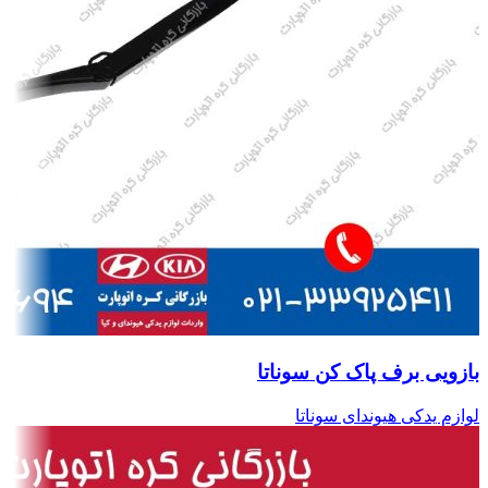
بازویی برف پاک کن سوناتا
لوازم یدکی هیوندای سوناتا