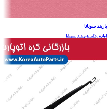
باربند سوناتا
لوازم یدکی هیوندای سوناتا