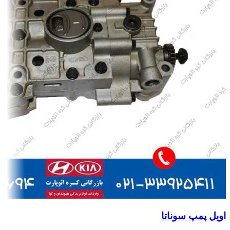
اویل پمپ سوناتا