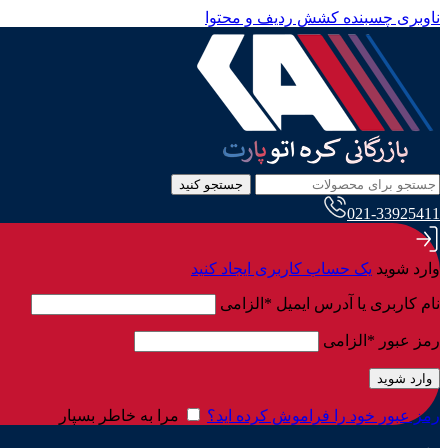
ناوبری چسبنده
کشش ردیف و محتوا
جستجو کنید
021-33925411
وارد شوید
یک حساب کاربری ایجاد کنید
نام کاربری یا آدرس ایمیل
*
الزامی
رمز عبور
*
الزامی
وارد شوید
رمز عبور خود را فراموش کرده اید؟
مرا به خاطر بسپار