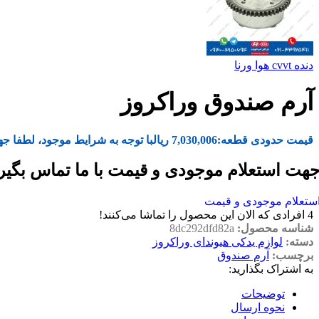
دنده cvvt هوا ورنا
آرم صندوق وراکروز
قیمت حدودی قطعه:
7,030,006
ریال
با توجه به شرایط موجود، لطفا جه
هت استعلام موجودی و قیمت با ما تماس بگیر
ستعلام موجودی و قیمت
4
افرادی که الان این محصول را تماشا می‌کنند!
شناسه محصول:
8dc292dfd82a
دسته:
لوازم یدکی هیوندای وراکروز
برچسب:
آرم صندوق
به اشتراک بگذارید:
توضیحات
نحوه ارسال