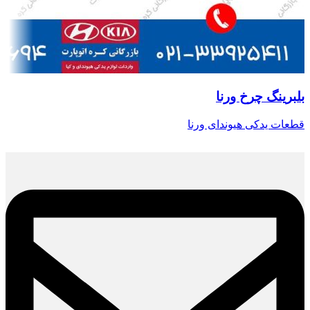
بلبرینگ چرخ ورنا
قطعات یدکی هیوندای ورنا