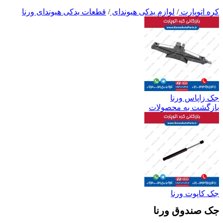
کره اتوپارت
/
لوازم یدکی هیوندای
/
قطعات یدکی هیوندای ورنا
جک زاپاس ورنا
بازگشت به محصولات
جک کاپوت ورنا
جک صندوق ورنا