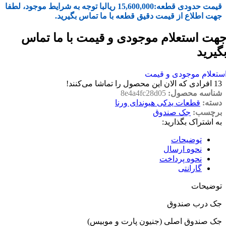
قیمت حدودی قطعه:
15,600,000
ریال
با توجه به شرایط موجود، لطفا
جهت اطلاع از قیمت دقیق قطعه با ما تماس بگیرید.
هت استعلام موجودی و قیمت با ما تماس
گیرید
ستعلام موجودی و قیمت
13
افرادی که الان این محصول را تماشا می‌کنند!
شناسه محصول:
8e4a4fc28d05
دسته:
قطعات یدکی هیوندای ورنا
برچسب:
جک صندوق
به اشتراک بگذارید:
توضیحات
نحوه ارسال
نحوه پرداخت
گارانتی
توضیحات
جک درب صندوق
جک صندوق اصلی (جنیون پارت و موبیس)