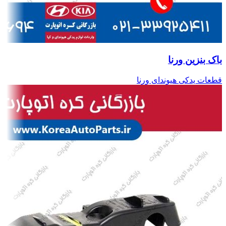
باک بنزین ورنا
قطعات یدکی هیوندای ورنا