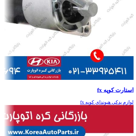
استارت کوپه fx
لوازم یدکی هیوندای کوپه fx