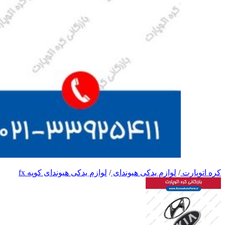
کره اتوپارت
/
لوازم یدکی هیوندای
/
لوازم یدکی هیوندای کوپه fx