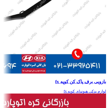
بازویی برف پاک کن کوپه fx
لوازم یدکی هیوندای کوپه fx