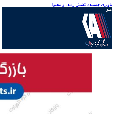
ناوبری چسبنده
کشش ردیف و محتوا
منو