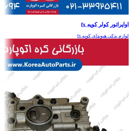
اواپراتور کولر کوپه fx
لوازم یدکی هیوندای کوپه fx