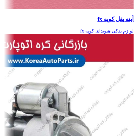
آینه بغل کوپه fx
لوازم یدکی هیوندای کوپه fx