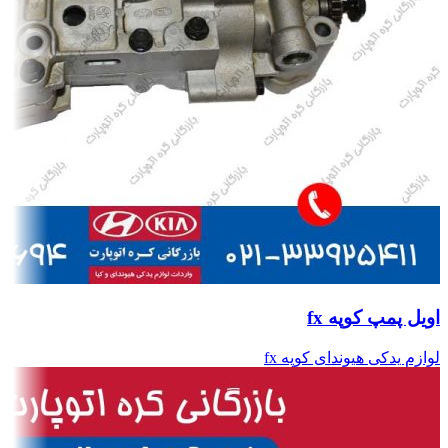
اویل پمپ کوپه fx
لوازم یدکی هیوندای کوپه fx