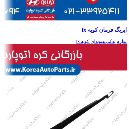
ایربگ فرمان کوپه fx
لوازم یدکی هیوندای کوپه fx