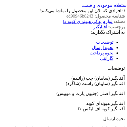
ستعلام موجودی و قیمت
9
افرادی که الان این محصول را تماشا می‌کنند!
شناسه محصول:
ed90946b8243
دسته:
لوازم یدکی هیوندای کوپه fx
برچسب:
آفتابگیر
به اشتراک بگذارید:
توضیحات
نحوه ارسال
نحوه پرداخت
گارانتی
توضیحات
آفتابگیر (سایبان) چپ (راننده)
آفتابگیر (سایبان) راست (شاگرد)
آفتابگیر اصلی (جنیون پارت و موبیس)
آفتابگیر هیوندای کوپه
آفتابگیر کوپه اف ایکس fx
نحوه ارسال