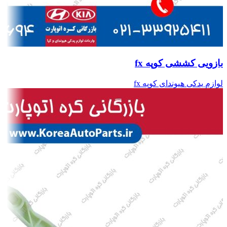
بازویی کششی کوپه fx
لوازم یدکی هیوندای کوپه fx