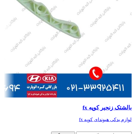
بالشتک زنجیر کوپه fx
لوازم یدکی هیوندای کوپه fx