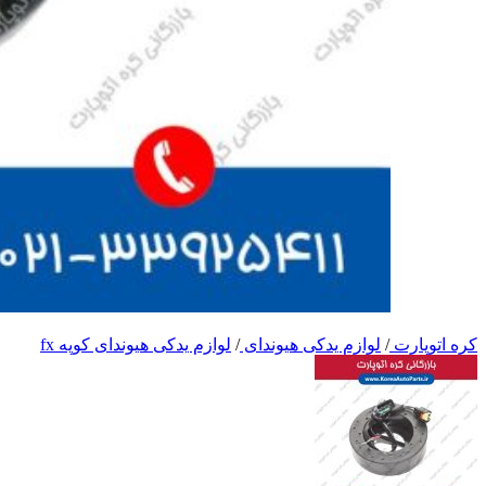
کره اتوپارت
/
لوازم یدکی هیوندای
/
لوازم یدکی هیوندای کوپه fx