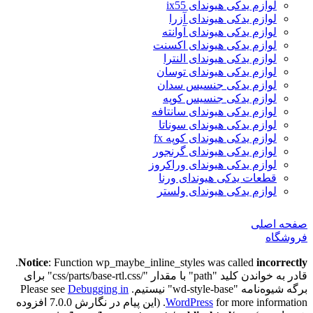
لوازم یدکی هیوندای ix55
لوازم یدکی هیوندای آزرا
لوازم یدکی هیوندای آوانته
لوازم یدکی هیوندای اکسنت
لوازم یدکی هیوندای النترا
لوازم یدکی هیوندای توسان
لوازم یدکی جنسیس سدان
لوازم یدکی جنسیس کوپه
لوازم یدکی هیوندای سانتافه
لوازم یدکی هیوندای سوناتا
لوازم یدکی هیوندای کوپه fx
لوازم یدکی هیوندای گرنجور
لوازم یدکی هیوندای وراکروز
قطعات یدکی هیوندای ورنا
لوازم یدکی هیوندای ولستر
صفحه اصلی
فروشگاه
.
Notice
: Function wp_maybe_inline_styles was called
incorrectly
قادر به خواندن کلید "path" با مقدار "/css/parts/base-rtl.css" برای
برگه شیوه‌نامه "wd-style-base" نیستیم. Please see
Debugging in
WordPress
for more information. (این پیام در نگارش 7.0.0 افزوده