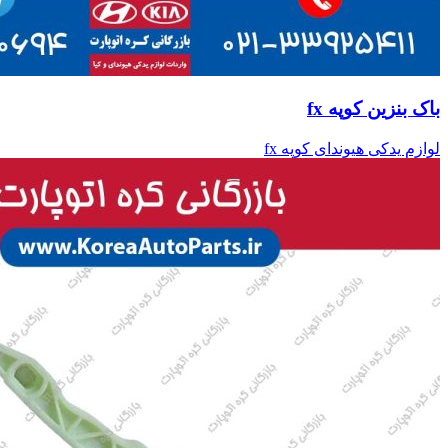
باک بنزین کوپه fx
لوازم یدکی هیوندای کوپه fx