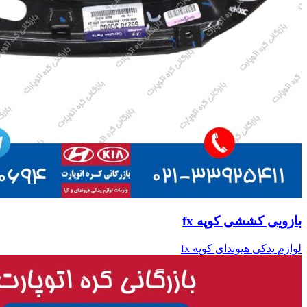
بازویی کششی کوپه fx
لوازم یدکی هیوندای کوپه fx