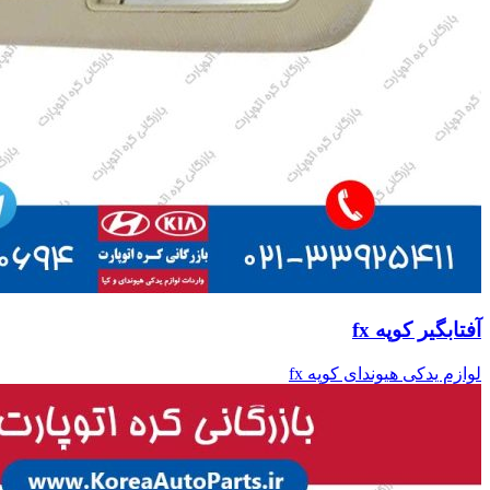
آفتابگیر کوپه fx
لوازم یدکی هیوندای کوپه fx