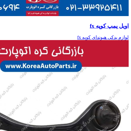
اویل پمپ کوپه fx
لوازم یدکی هیوندای کوپه fx