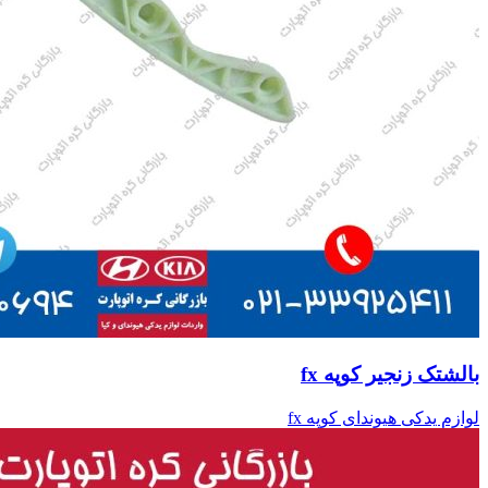
بالشتک زنجیر کوپه fx
لوازم یدکی هیوندای کوپه fx