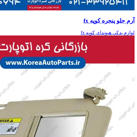
آرم جلو پنجره کوپه fx
لوازم یدکی هیوندای کوپه fx