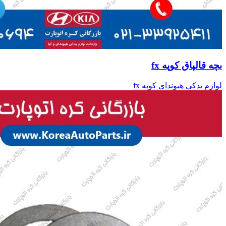
بچه قالپاق کوپه fx
لوازم یدکی هیوندای کوپه fx