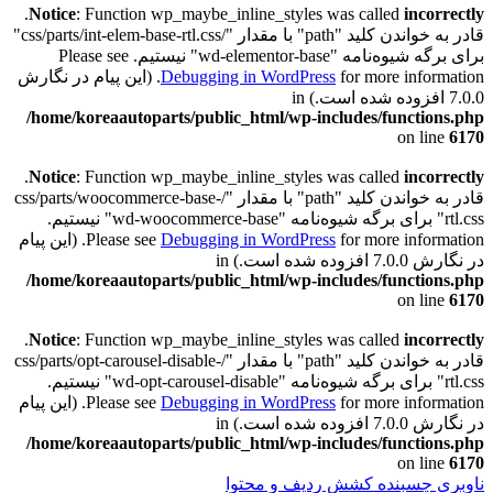
.
Notice
: Function wp_maybe_inline_styles was called
incorrectly
قادر به خواندن کلید "path" با مقدار "/css/parts/int-elem-base-rtl.css"
برای برگه شیوه‌نامه "wd-elementor-base" نیستیم. Please see
Debugging in WordPress
for more information. (این پیام در نگارش
7.0.0 افزوده شده است.) in
/home/koreaautoparts/public_html/wp-includes/functions.php
on line
6170
.
Notice
: Function wp_maybe_inline_styles was called
incorrectly
قادر به خواندن کلید "path" با مقدار "/css/parts/woocommerce-base-
rtl.css" برای برگه شیوه‌نامه "wd-woocommerce-base" نیستیم.
Debugging in WordPress
Please see
for more information. (این پیام
در نگارش 7.0.0 افزوده شده است.) in
/home/koreaautoparts/public_html/wp-includes/functions.php
on line
6170
.
Notice
: Function wp_maybe_inline_styles was called
incorrectly
قادر به خواندن کلید "path" با مقدار "/css/parts/opt-carousel-disable-
rtl.css" برای برگه شیوه‌نامه "wd-opt-carousel-disable" نیستیم.
Debugging in WordPress
Please see
for more information. (این پیام
در نگارش 7.0.0 افزوده شده است.) in
/home/koreaautoparts/public_html/wp-includes/functions.php
on line
6170
ناوبری چسبنده
کشش ردیف و محتوا