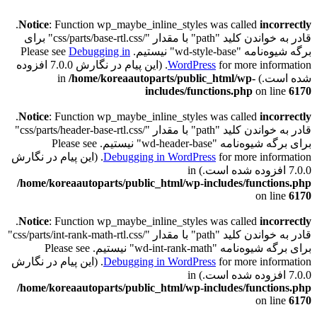
.
Notice
: Function wp_maybe_inline_styles was called
incorrectly
قادر به خواندن کلید "path" با مقدار "/css/parts/base-rtl.css" برای
برگه شیوه‌نامه "wd-style-base" نیستیم. Please see
Debugging in
WordPress
for more information. (این پیام در نگارش 7.0.0 افزوده
شده است.) in
/home/koreaautoparts/public_html/wp-
includes/functions.php
on line
6170
.
Notice
: Function wp_maybe_inline_styles was called
incorrectly
قادر به خواندن کلید "path" با مقدار "/css/parts/header-base-rtl.css"
برای برگه شیوه‌نامه "wd-header-base" نیستیم. Please see
Debugging in WordPress
for more information. (این پیام در نگارش
7.0.0 افزوده شده است.) in
/home/koreaautoparts/public_html/wp-includes/functions.php
on line
6170
.
Notice
: Function wp_maybe_inline_styles was called
incorrectly
قادر به خواندن کلید "path" با مقدار "/css/parts/int-rank-math-rtl.css"
برای برگه شیوه‌نامه "wd-int-rank-math" نیستیم. Please see
Debugging in WordPress
for more information. (این پیام در نگارش
7.0.0 افزوده شده است.) in
/home/koreaautoparts/public_html/wp-includes/functions.php
on line
6170