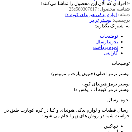
9
افرادی که الان این محصول را تماشا می‌کنند!
شناسه محصول:
25e580307617
دسته:
لوازم یدکی هیوندای کوپه fx
برچسب:
بوستر ترمز
به اشتراک بگذارید:
توضیحات
نحوه ارسال
نحوه پرداخت
گارانتی
توضیحات
بوستر ترمز اصلی (جنیون پارت و موبیس)
بوستر ترمز هیوندای کوپه
بوستر ترمز کوپه اف ایکس fx
نحوه ارسال
ارسال قطعات و لوازم یدکی هیوندای و کیا در کره اتوپارت طبق در
خواست شما در روش های زیر انجام می شود :
تیپاکس
اتوبوس