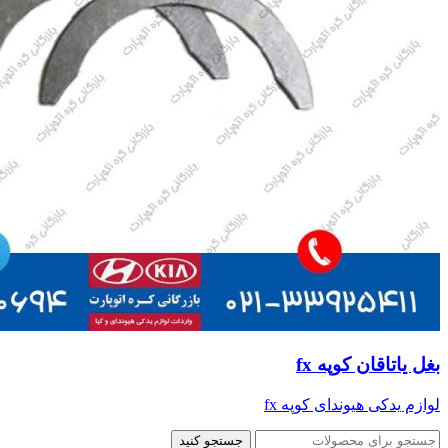
بغل یاتاقان کوپه fx
لوازم یدکی هیوندای کوپه fx
جستجو کنید