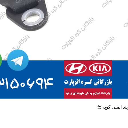
د ایمنی کوپه fx