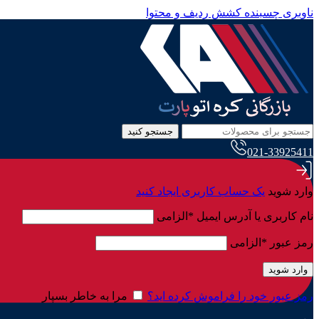
ناوبری چسبنده
کشش ردیف و محتوا
جستجو کنید
021-33925411
وارد شوید
یک حساب کاربری ایجاد کنید
نام کاربری یا آدرس ایمیل
*
الزامی
رمز عبور
*
الزامی
وارد شوید
رمز عبور خود را فراموش کرده اید؟
مرا به خاطر بسپار