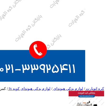
کره اتوپارت
/
لوازم یدکی هیوندای
/
لوازم یدکی هیوندای کوپه fx
/
کمربن