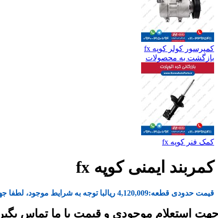
کمپرسور کولر کوپه fx
بازگشت به محصولات
کمک فنر کوپه fx
کمربند ایمنی کوپه fx
قیمت حدودی قطعه:
4,120,009
ریال
با توجه به شرایط موجود، لطفا جه
هت استعلام موجودی و قیمت با ما تماس بگیر