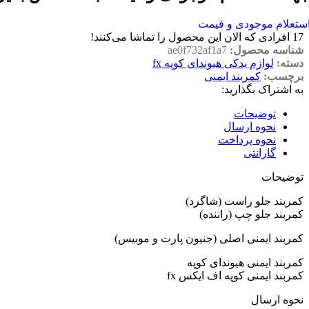
ستعلام موجودی و قیمت
17
افرادی که الان این محصول را تماشا می‌کنند!
شناسه محصول:
ae0f732af1a7
دسته:
لوازم یدکی هیوندای کوپه fx
برچسب:
کمربند ایمنی
به اشتراک بگذارید:
توضیحات
نحوه ارسال
نحوه پرداخت
گارانتی
توضیحات
کمربند جلو راست (شاگرد)
کمربند جلو چپ (راننده)
کمربند ایمنی اصلی (جنیون پارت و موبیس)
کمربند ایمنی هیوندای کوپه
کمربند ایمنی کوپه اف ایکس fx
نحوه ارسال