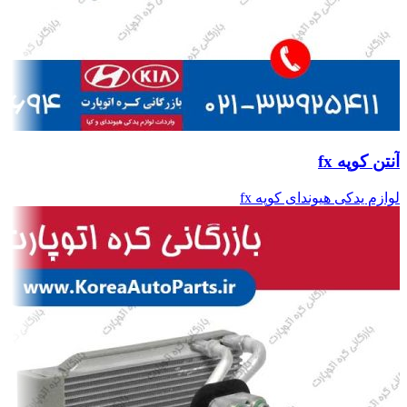
آنتن کوپه fx
لوازم یدکی هیوندای کوپه fx