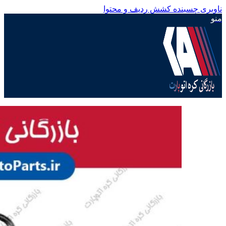
ناوبری چسبنده
کشش ردیف و محتوا
منو