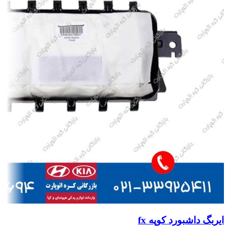
ایربگ داشبورد کوپه fx