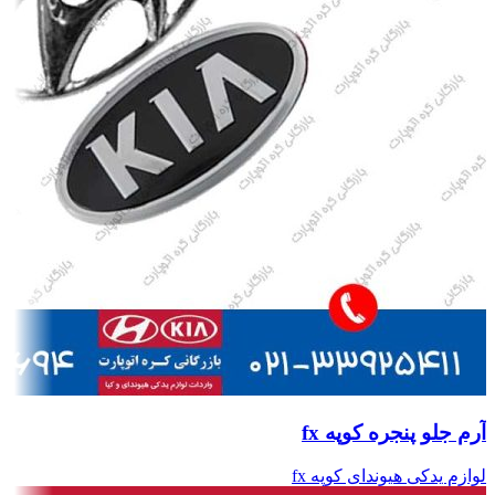
آرم جلو پنجره کوپه fx
لوازم یدکی هیوندای کوپه fx