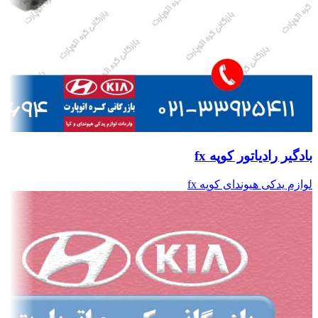
بادگیر رادیاتور کوپه fx
لوازم یدکی هیوندای کوپه fx