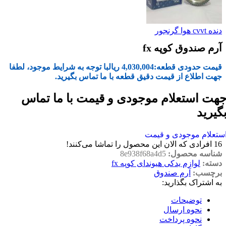
دنده cvvt هوا گرنجور
آرم صندوق کوپه fx
قیمت حدودی قطعه:
4,030,004
ریال
با توجه به شرایط موجود، لطفا
جهت اطلاع از قیمت دقیق قطعه با ما تماس بگیرید.
هت استعلام موجودی و قیمت با ما تماس
گیرید
ستعلام موجودی و قیمت
16
افرادی که الان این محصول را تماشا می‌کنند!
شناسه محصول:
8e938f68a4d5
دسته:
لوازم یدکی هیوندای کوپه fx
برچسب:
آرم صندوق
به اشتراک بگذارید:
توضیحات
نحوه ارسال
نحوه پرداخت