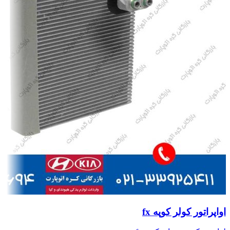
اواپراتور کولر کوپه fx