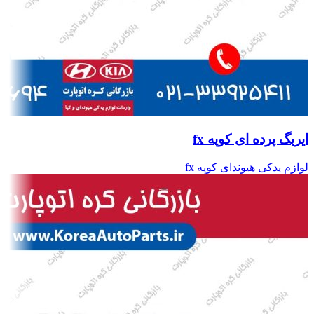
ایربگ پرده ای کوپه fx
لوازم یدکی هیوندای کوپه fx