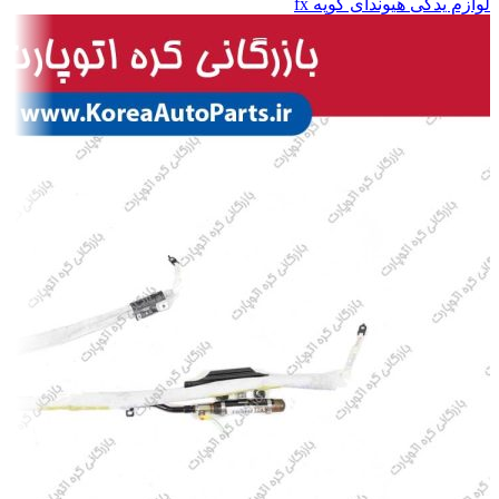
لوازم یدکی هیوندای کوپه fx