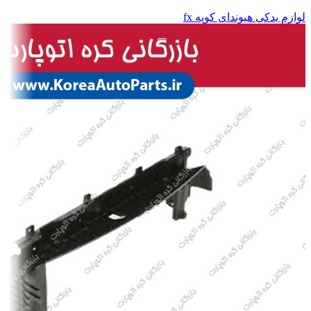
لوازم یدکی هیوندای کوپه fx