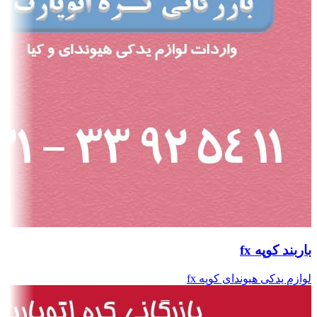
باربند کوپه fx
لوازم یدکی هیوندای کوپه fx