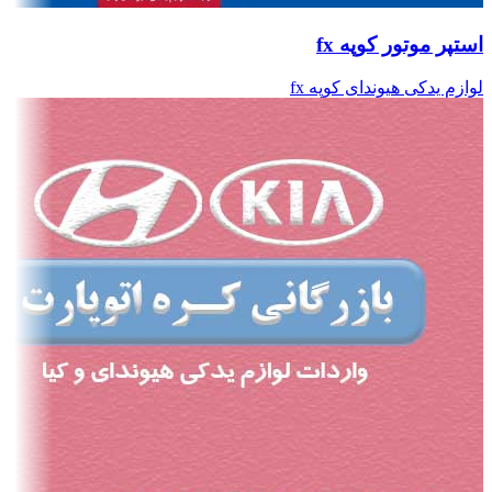
استپر موتور کوپه fx
لوازم یدکی هیوندای کوپه fx