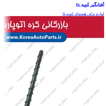
آفتابگیر کوپه fx
لوازم یدکی هیوندای کوپه fx