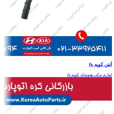
آنتن کوپه fx
لوازم یدکی هیوندای کوپه fx