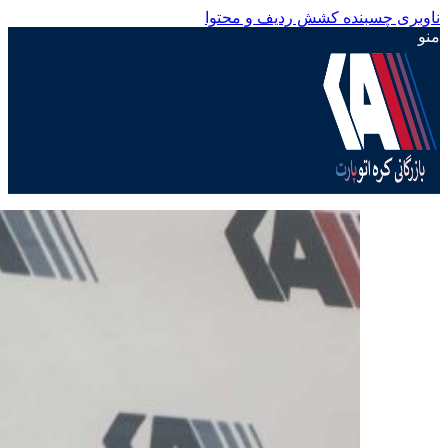
ناوبری چسبنده
کشش ردیف و محتوا
منو