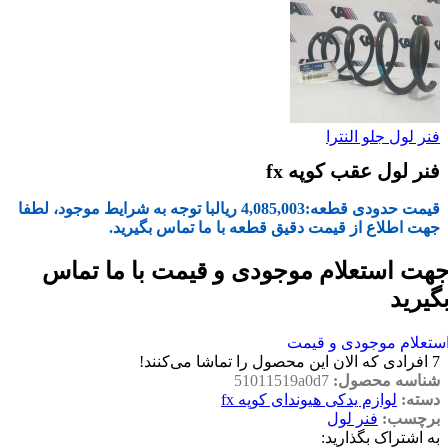
فنر لول جلو النترا
فنر لول عقب کوپه fx
قیمت حدودی قطعه:
4,085,003
ریال
با توجه به شرایط موجود، لطفا
جهت اطلاع از قیمت دقیق قطعه با ما تماس بگیرید.
هت استعلام موجودی و قیمت با ما تماس
گیرید
ستعلام موجودی و قیمت
7
افرادی که الان این محصول را تماشا می‌کنند!
شناسه محصول:
51011519a0d7
دسته:
لوازم یدکی هیوندای کوپه fx
برچسب:
فنر لول
به اشتراک بگذارید: