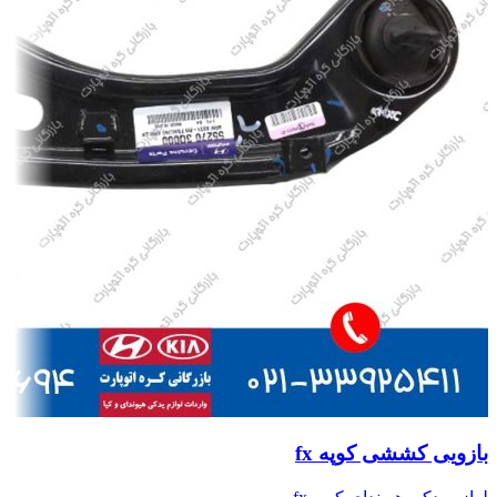
بازویی کششی کوپه fx