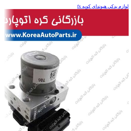
لوازم یدکی هیوندای کوپه fx