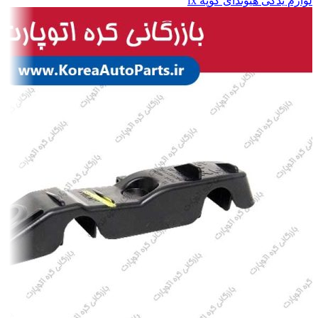
لوازم یدکی هیوندای کوپه fx