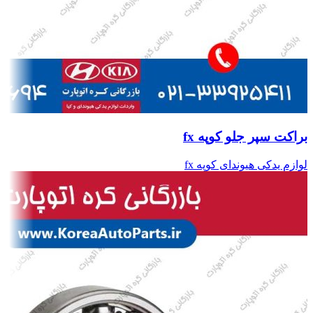
براکت سپر جلو کوپه fx
لوازم یدکی هیوندای کوپه fx