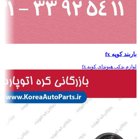
باربند کوپه fx
لوازم یدکی هیوندای کوپه fx