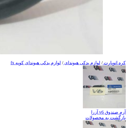
کره اتوپارت
/
لوازم یدکی هیوندای
/
لوازم یدکی هیوندای کوپه fx
آرم صندوق v6 آزرا
بازگشت به محصولات