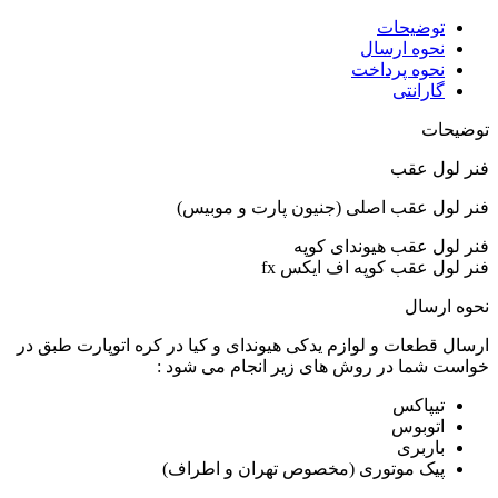
توضیحات
نحوه ارسال
نحوه پرداخت
گارانتی
توضیحات
فنر لول عقب
فنر لول عقب اصلی (جنیون پارت و موبیس)
فنر لول عقب هیوندای کوپه
فنر لول عقب کوپه اف ایکس fx
نحوه ارسال
ارسال قطعات و لوازم یدکی هیوندای و کیا در کره اتوپارت طبق در
خواست شما در روش های زیر انجام می شود :
تیپاکس
اتوبوس
باربری
پیک موتوری (مخصوص تهران و اطراف)