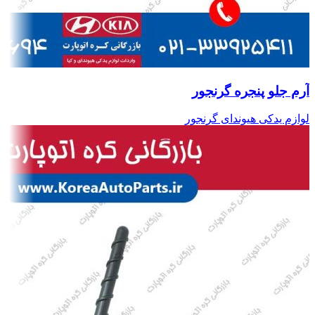
آرم جلو پنجره گرنجور
لوازم یدکی هیوندای گرنجور