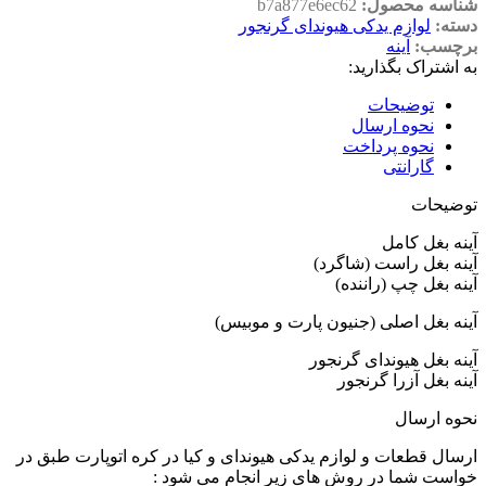
شناسه محصول:
b7a877e6ec62
دسته:
لوازم یدکی هیوندای گرنجور
برچسب:
آینه
به اشتراک بگذارید:
توضیحات
نحوه ارسال
نحوه پرداخت
گارانتی
توضیحات
آینه بغل کامل
آینه بغل راست (شاگرد)
آینه بغل چپ (راننده)
آینه بغل اصلی (جنیون پارت و موبیس)
آینه بغل هیوندای گرنجور
آینه بغل آزرا گرنجور
نحوه ارسال
ارسال قطعات و لوازم یدکی هیوندای و کیا در کره اتوپارت طبق در
خواست شما در روش های زیر انجام می شود :