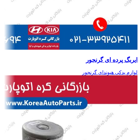
ایربگ پرده ای گرنجور
لوازم یدکی هیوندای گرنجور