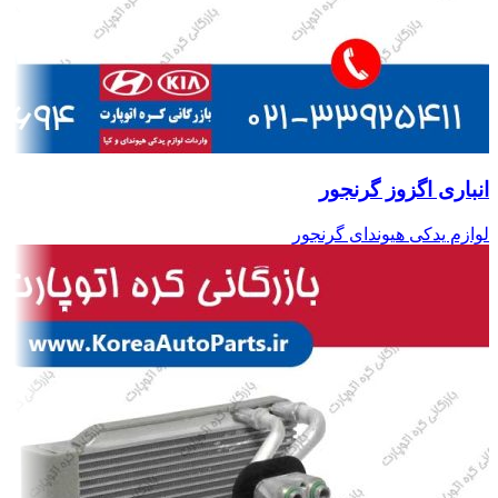
انباری اگزوز گرنجور
لوازم یدکی هیوندای گرنجور