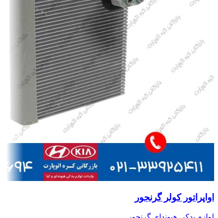
اواپراتور کولر گرنجور
لوازم یدکی هیوندای گرنجور