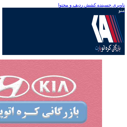
ناوبری چسبنده
کشش ردیف و محتوا
منو