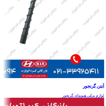
آنتن گرنجور
لوازم یدکی هیوندای گرنجور