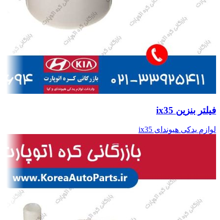
فیلتر بنزین ix35
لوازم یدکی هیوندای ix35