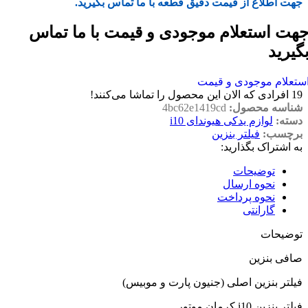
جهت اطلاع از قیمت دقیق قطعه با ما تماس بگیرید.
هت استعلام موجودی و قیمت با ما تماس
گیرید
ستعلام موجودی و قیمت
19
افرادی که الان این محصول را تماشا می‌کنند!
شناسه محصول:
4bc62e1419cd
دسته:
لوازم یدکی هیوندای i10
برچسب:
فیلتر بنزین
به اشتراک بگذارید:
توضیحات
نحوه ارسال
نحوه پرداخت
گارانتی
توضیحات
صافی بنزین
فیلتر بنزین اصلی (جنیون پارت و موبیس)
فیلتر بنزین i10 کرمان موتور