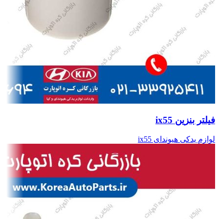
فیلتر بنزین ix55
لوازم یدکی هیوندای ix55