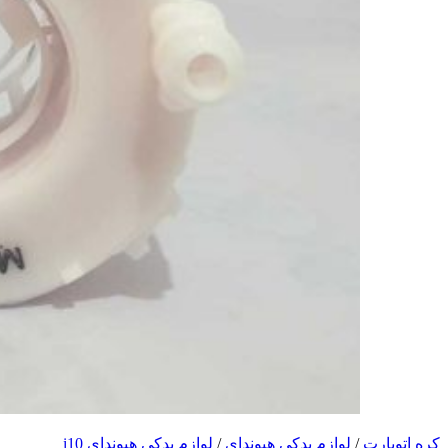
کره اتوپارت
/
لوازم یدکی هیوندای
/
لوازم یدکی هیوندای i10