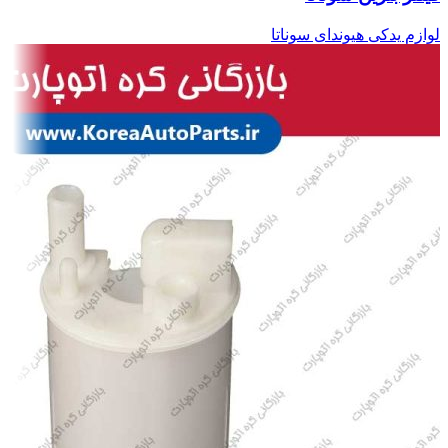
لوازم یدکی هیوندای سوناتا