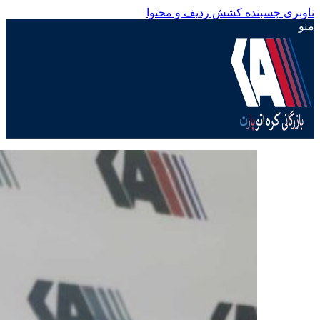
ناوبری چسبنده
کشش ردیف و محتوا
منو