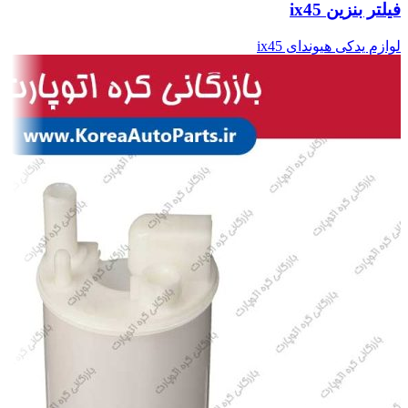
فیلتر بنزین ix45
لوازم یدکی هیوندای ix45