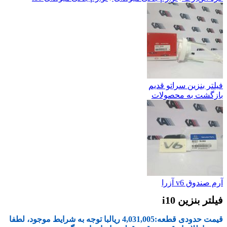
فیلتر بنزین سراتو قدیم
بازگشت به محصولات
آرم صندوق v6 آزرا
فیلتر بنزین i10
قیمت حدودی قطعه:
4,031,005
ریال
با توجه به شرایط موجود، لطفا