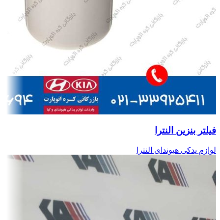
فیلتر بنزین النترا
لوازم یدکی هیوندای النترا