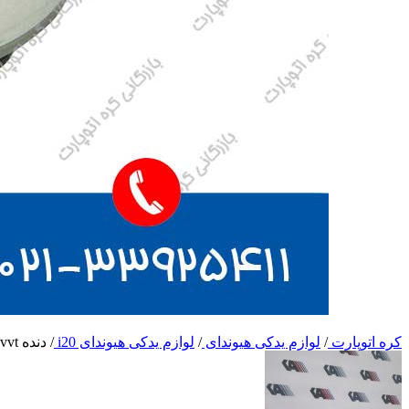
کره اتوپارت
/
لوازم یدکی هیوندای
/
لوازم یدکی هیوندای i20
/
دنده cvvt هوا i20