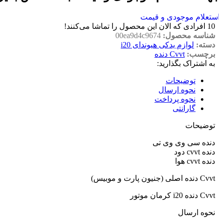
ستعلام موجودی و قیمت
10
افرادی که الان این محصول را تماشا می‌کنند!
شناسه محصول:
00ea9d4c9674
دسته:
لوازم یدکی هیوندای i20
برچسب:
Cvvt دنده
به اشتراک بگذارید:
توضیحات
نحوه ارسال
نحوه پرداخت
گارانتی
توضیحات
دنده سی وی وی تی
دنده cvvt دود
دنده cvvt هوا
Cvvt دنده اصلی (جنیون پارت و موبیس)
Cvvt دنده i20 کرمان موتور
نحوه ارسال