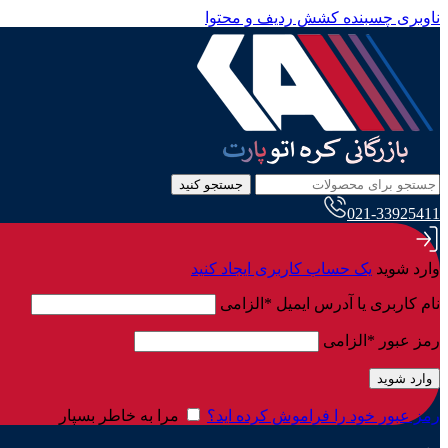
ناوبری چسبنده
کشش ردیف و محتوا
جستجو کنید
021-33925411
وارد شوید
یک حساب کاربری ایجاد کنید
نام کاربری یا آدرس ایمیل
*
الزامی
رمز عبور
*
الزامی
وارد شوید
رمز عبور خود را فراموش کرده اید؟
مرا به خاطر بسپار