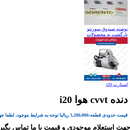
نوشته صندوق سورنتو
بازگشت به محصولات
استارت i20
دنده cvvt هوا i20
قیمت حدودی قطعه:
3,200,006
ریال
با توجه به شرایط موجود، لطفا جه
هت استعلام موجودی و قیمت با ما تماس بگیر