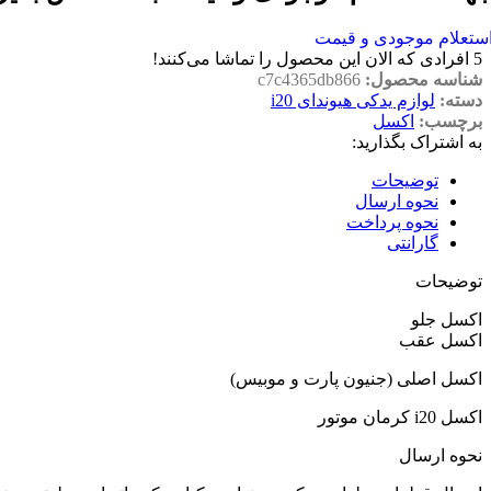
ستعلام موجودی و قیمت
5
افرادی که الان این محصول را تماشا می‌کنند!
شناسه محصول:
c7c4365db866
دسته:
لوازم یدکی هیوندای i20
برچسب:
اکسل
به اشتراک بگذارید:
توضیحات
نحوه ارسال
نحوه پرداخت
گارانتی
توضیحات
اکسل جلو
اکسل عقب
اکسل اصلی (جنیون پارت و موبیس)
اکسل i20 کرمان موتور
نحوه ارسال