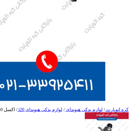
کره اتوپارت
/
لوازم یدکی هیوندای
/
لوازم یدکی هیوندای i20
/
اکسل i20