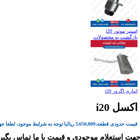
استپر موتور i20
بازگشت به محصولات
انباری اگزوز i20
اکسل i20
قیمت حدودی قطعه:
3,650,009
ریال
با توجه به شرایط موجود، لطفا جه
هت استعلام موجودی و قیمت با ما تماس بگیر