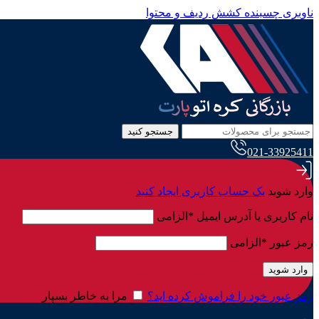
ناوبری چسبنده
کشش ردیف و محتوا
جستجو کنید
021-33925411
وارد شوید
یک حساب کاربری ایجاد کنید
نام کاربری یا آدرس ایمیل
*
الزامی
رمز عبور
*
الزامی
وارد شوید
رمز عبور خود را فراموش کرده اید؟
مرا به خاطر بسپار