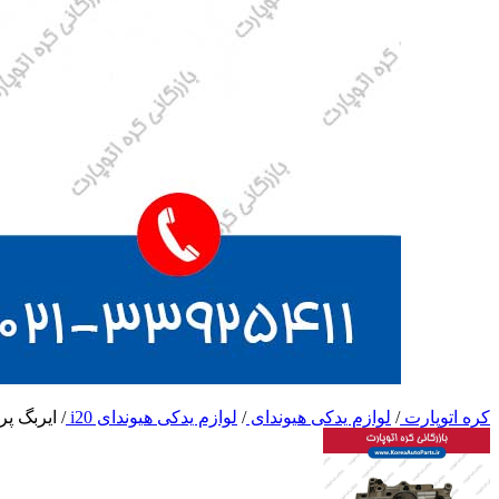
کره اتوپارت
/
لوازم یدکی هیوندای
/
لوازم یدکی هیوندای i20
/
ایربگ پرده