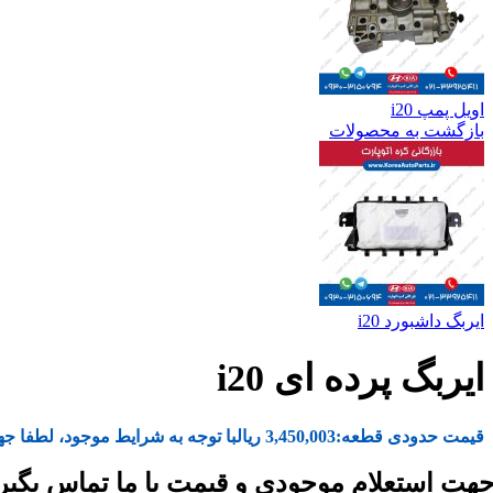
اویل پمپ i20
بازگشت به محصولات
ایربگ داشبورد i20
ایربگ پرده ای i20
قیمت حدودی قطعه:
3,450,003
ریال
با توجه به شرایط موجود، لطفا جه
هت استعلام موجودی و قیمت با ما تماس بگیر