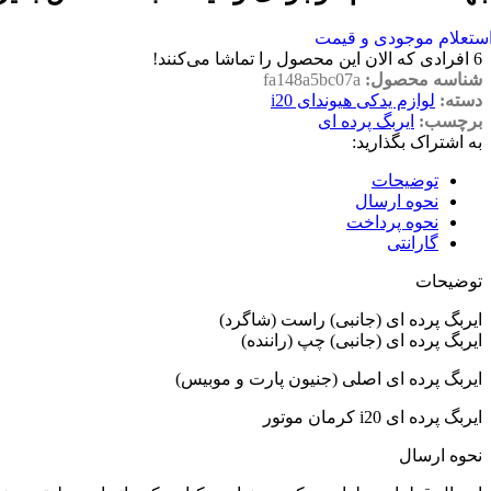
ستعلام موجودی و قیمت
6
افرادی که الان این محصول را تماشا می‌کنند!
شناسه محصول:
fa148a5bc07a
دسته:
لوازم یدکی هیوندای i20
برچسب:
ایربگ پرده ای
به اشتراک بگذارید:
توضیحات
نحوه ارسال
نحوه پرداخت
گارانتی
توضیحات
ایربگ پرده ای (جانبی) راست (شاگرد)
ایربگ پرده ای (جانبی) چپ (راننده)
ایربگ پرده ای اصلی (جنیون پارت و موبیس)
ایربگ پرده ای i20 کرمان موتور
نحوه ارسال