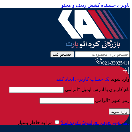
ناوبری چسبنده
کشش ردیف و محتوا
جستجو کنید
021-33925411
وارد شوید
یک حساب کاربری ایجاد کنید
نام کاربری یا آدرس ایمیل
*
الزامی
رمز عبور
*
الزامی
وارد شوید
رمز عبور خود را فراموش کرده اید؟
مرا به خاطر بسپار