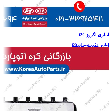
انباری اگزوز i20
لوازم یدکی هیوندای i20