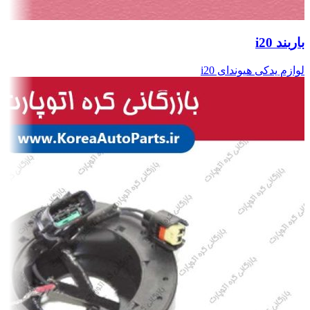
باربند i20
لوازم یدکی هیوندای i20