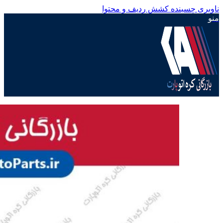
ناوبری چسبنده
کشش ردیف و محتوا
منو