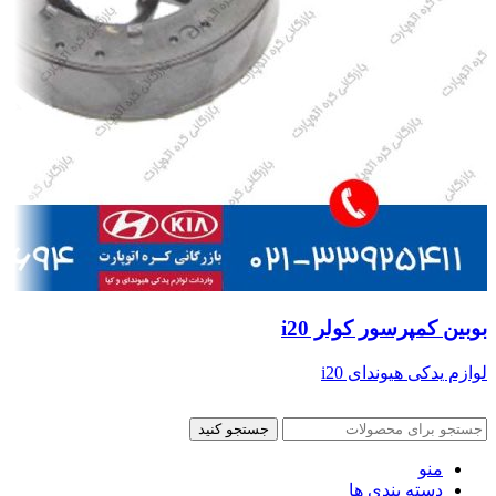
بوبین کمپرسور کولر i20
لوازم یدکی هیوندای i20
جستجو کنید
منو
دسته بندی ها