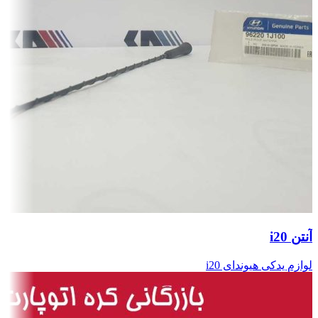
آنتن i20
لوازم یدکی هیوندای i20