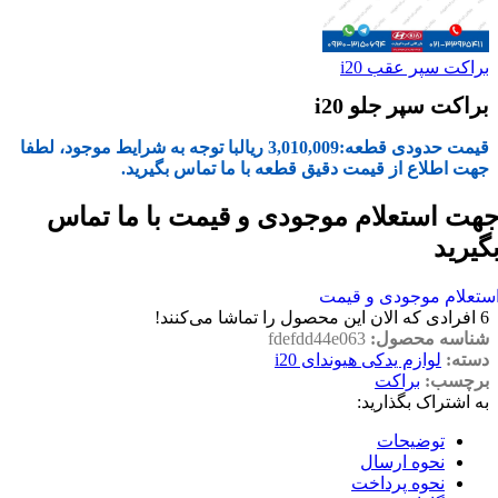
براکت سپر عقب i20
براکت سپر جلو i20
قیمت حدودی قطعه:
3,010,009
ریال
با توجه به شرایط موجود، لطفا
جهت اطلاع از قیمت دقیق قطعه با ما تماس بگیرید.
هت استعلام موجودی و قیمت با ما تماس
گیرید
ستعلام موجودی و قیمت
6
افرادی که الان این محصول را تماشا می‌کنند!
شناسه محصول:
fdefdd44e063
دسته:
لوازم یدکی هیوندای i20
برچسب:
براکت
به اشتراک بگذارید:
توضیحات
نحوه ارسال
نحوه پرداخت