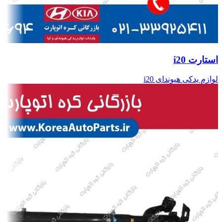
استارت i20
لوازم یدکی هیوندای i20