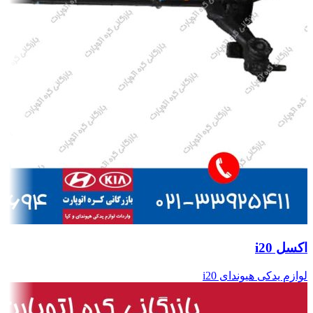
اکسل i20
لوازم یدکی هیوندای i20