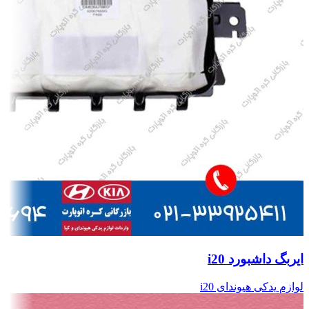
ایربگ داشبورد i20
لوازم یدکی هیوندای i20