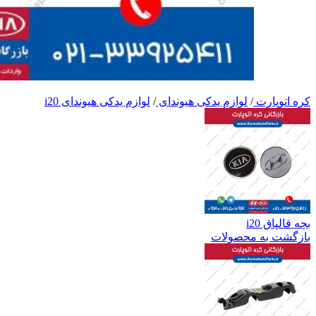
کره اتوپارت
/
لوازم یدکی هیوندای
/
لوازم یدکی هیوندای i20
بچه قالپاق i20
بازگشت به محصولات