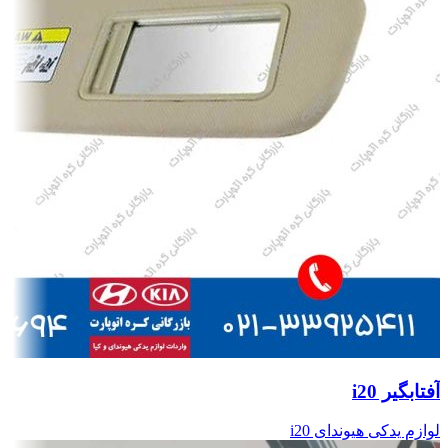
آفتابگیر i20
لوازم یدکی هیوندای i20