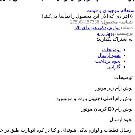
ستعلام موجودی و قیمت
6
افرادی که الان این محصول را تماشا می‌کنند!
شناسه محصول:
275b04157336
دسته:
لوازم یدکی هیوندای i20
برچسب:
بوش رام
به اشتراک بگذارید:
توضیحات
نحوه ارسال
نحوه پرداخت
گارانتی
توضیحات
بوش رام زیر موتور
بوش رام اصلی (جنیون پارت و موبیس)
بوش رام i20 کرمان موتور
نحوه ارسال
ارسال قطعات و لوازم یدکی هیوندای و کیا در کره اتوپارت طبق در 