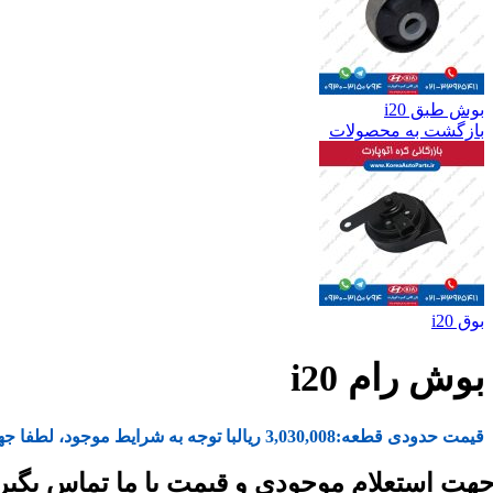
بوش طبق i20
بازگشت به محصولات
بوق i20
بوش رام i20
قیمت حدودی قطعه:
3,030,008
ریال
با توجه به شرایط موجود، لطفا جه
هت استعلام موجودی و قیمت با ما تماس بگیر