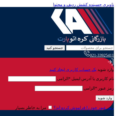
ناوبری چسبنده
کشش ردیف و محتوا
جستجو کنید
021-33925411
وارد شوید
یک حساب کاربری ایجاد کنید
نام کاربری یا آدرس ایمیل
*
الزامی
رمز عبور
*
الزامی
وارد شوید
رمز عبور خود را فراموش کرده اید؟
مرا به خاطر بسپار