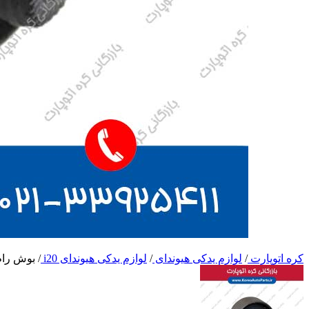
کره اتوپارت
/
لوازم یدکی هیوندای
/
لوازم یدکی هیوندای i20
/
بوش رام 20