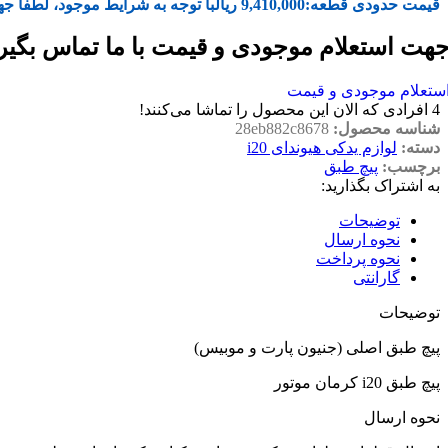
قیمت حدودی قطعه:
9,410,000
ریال
با توجه به شرایط موجود، لطفا جه
هت استعلام موجودی و قیمت با ما تماس بگیر
ستعلام موجودی و قیمت
4
افرادی که الان این محصول را تماشا می‌کنند!
شناسه محصول:
28eb882c8678
دسته:
لوازم یدکی هیوندای i20
برچسب:
پیچ طبق
به اشتراک بگذارید:
توضیحات
نحوه ارسال
نحوه پرداخت
گارانتی
توضیحات
پیچ طبق اصلی (جنیون پارت و موبیس)
پیچ طبق i20 کرمان موتور
نحوه ارسال