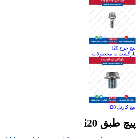
پیچ چرخ i20
بازگشت به محصولات
پیچ کارتل i20
پیچ طبق i20