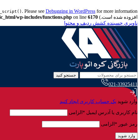
. Please see
Debugging in WordPress
_script()
افزوده شده است.) in
6170
on line
ic_html/wp-includes/functions.php
ناوبری چسبنده
کشش ردیف و محتوا
جستجو کنید
021-33925411
وارد شوید
یک حساب کاربری ایجاد کنید
نام کاربری یا آدرس ایمیل
*
الزامی
رمز عبور
*
الزامی
وارد شوید