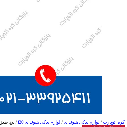
کره اتوپارت
/
لوازم یدکی هیوندای
/
لوازم یدکی هیوندای i20
/
پیچ طبق 20