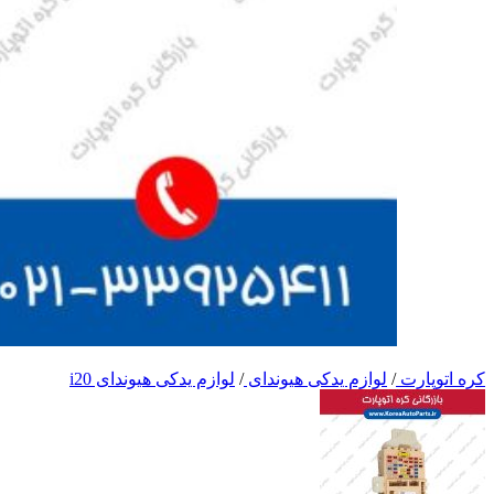
کره اتوپارت
/
لوازم یدکی هیوندای
/
لوازم یدکی هیوندای i20