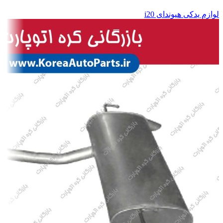
لوازم یدکی هیوندای i20