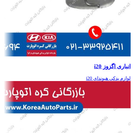
انباری اگزوز i20
لوازم یدکی هیوندای i20