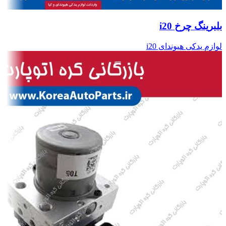
بلبرینگ چرخ i20
لوازم یدکی هیوندای i20