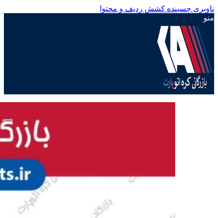
ناوبری چسبنده
کشش ردیف و محتوا
منو