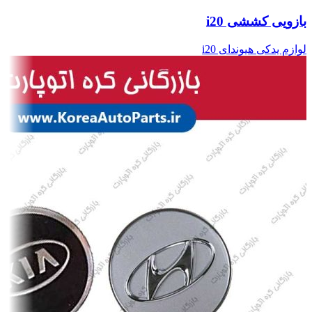
بازویی کششی i20
لوازم یدکی هیوندای i20