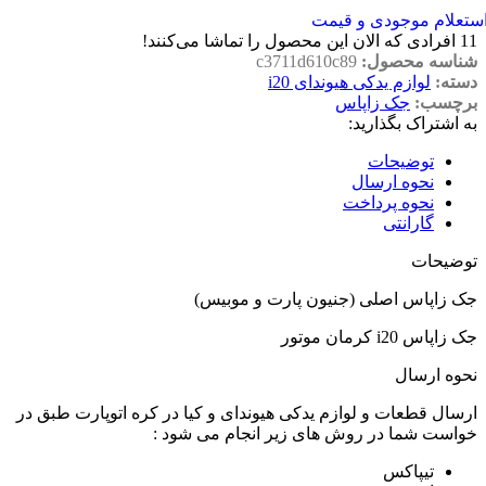
ستعلام موجودی و قیمت
11
افرادی که الان این محصول را تماشا می‌کنند!
شناسه محصول:
c3711d610c89
دسته:
لوازم یدکی هیوندای i20
برچسب:
جک زاپاس
به اشتراک بگذارید:
توضیحات
نحوه ارسال
نحوه پرداخت
گارانتی
توضیحات
جک زاپاس اصلی (جنیون پارت و موبیس)
جک زاپاس i20 کرمان موتور
نحوه ارسال
ارسال قطعات و لوازم یدکی هیوندای و کیا در کره اتوپارت طبق در
خواست شما در روش های زیر انجام می شود :
تیپاکس