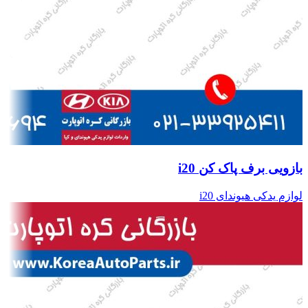
بازویی برف پاک کن i20
لوازم یدکی هیوندای i20