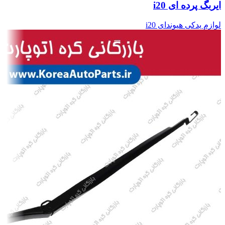
ایربگ پرده ای i20
لوازم یدکی هیوندای i20