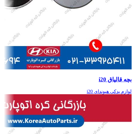
بچه قالپاق i20
لوازم یدکی هیوندای i20