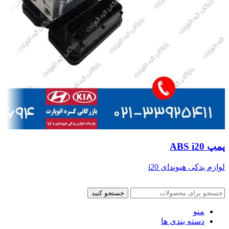
پمپ ABS i20
لوازم یدکی هیوندای i20
جستجو کنید
منو
دسته بندی ها