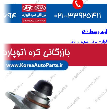
آینه وسط i20
لوازم یدکی هیوندای i20