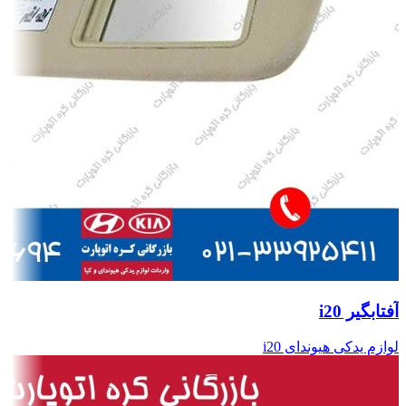
آفتابگیر i20
لوازم یدکی هیوندای i20