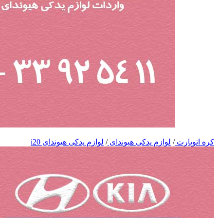
کره اتوپارت
/
لوازم یدکی هیوندای
/
لوازم یدکی هیوندای i20