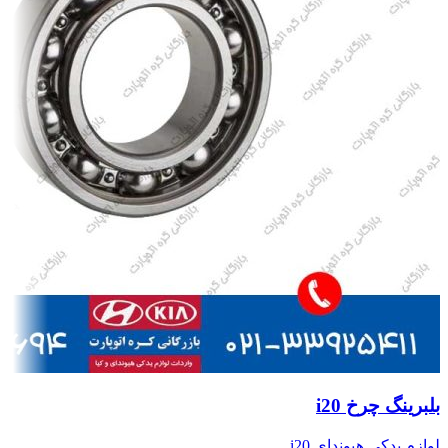
بلبرینگ چرخ i20
لوازم یدکی هیوندای i20