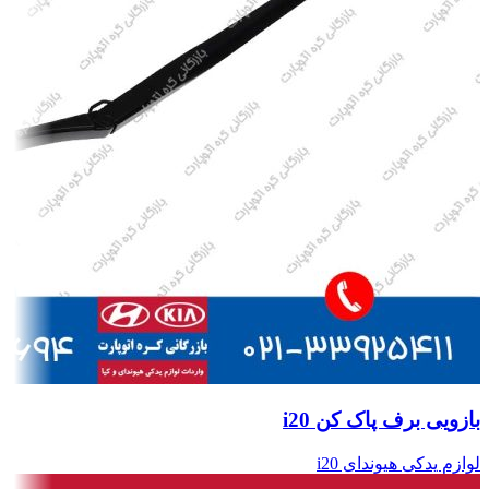
بازویی برف پاک کن i20
لوازم یدکی هیوندای i20