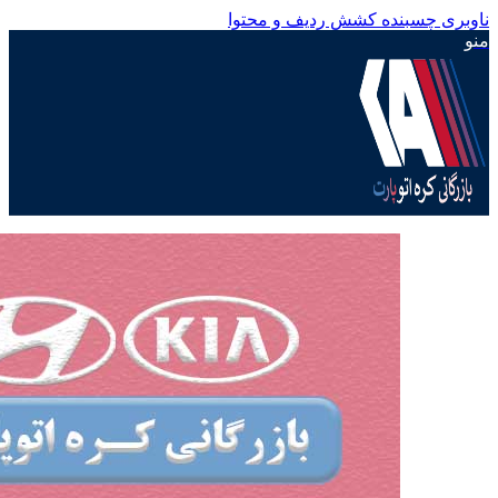
ناوبری چسبنده
کشش ردیف و محتوا
منو