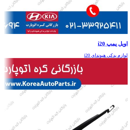
اویل پمپ i20
لوازم یدکی هیوندای i20