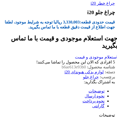
چراغ خطر i20
چراغ جلو i20
قیمت حدودی قطعه:
3,330,003
ریال
با توجه به شرایط موجود، لطفا
جهت اطلاع از قیمت دقیق قطعه با ما تماس بگیرید.
هت استعلام موجودی و قیمت با ما تماس
گیرید
ستعلام موجودی و قیمت
5
افرادی که الان این محصول را تماشا می‌کنند!
شناسه محصول:
b6ae613e93b0
دسته:
لوازم یدکی هیوندای i20
برچسب:
چراغ جلو
به اشتراک بگذارید:
توضیحات
نحوه ارسال
نحوه پرداخت
گارانتی
توضیحات