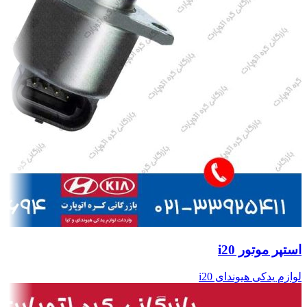
استپر موتور i20
لوازم یدکی هیوندای i20