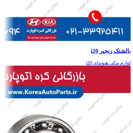
بالشتک زنجیر i20
لوازم یدکی هیوندای i20