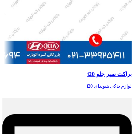
براکت سپر جلو i20
لوازم یدکی هیوندای i20