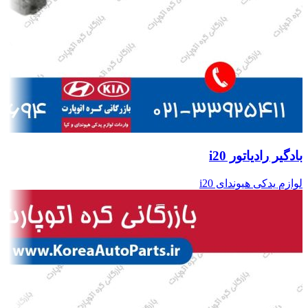
بادگیر رادیاتور i20
لوازم یدکی هیوندای i20