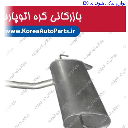
لوازم یدکی هیوندای i20