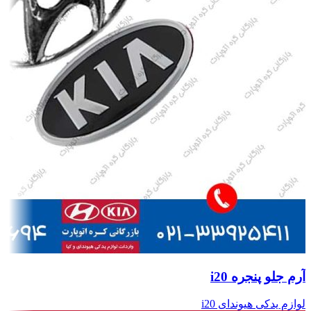
آرم جلو پنجره i20
لوازم یدکی هیوندای i20