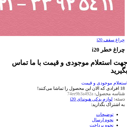
چراغ سقف i20
چراغ خطر i20
هت استعلام موجودی و قیمت با ما تماس
گیرید
ستعلام موجودی و قیمت
18
افرادی که الان این محصول را تماشا می‌کنند!
شناسه محصول:
74ee9b3a492a
دسته:
لوازم یدکی هیوندای i20
به اشتراک بگذارید:
توضیحات
نحوه ارسال
نحوه پرداخت