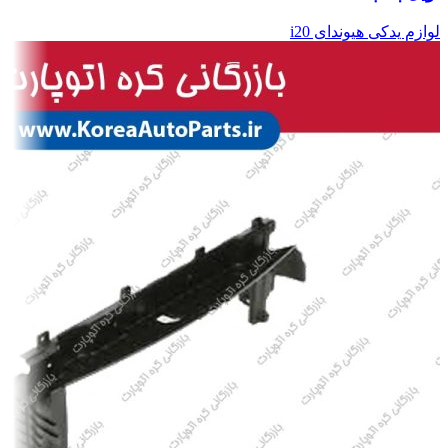
لوازم یدکی هیوندای i20