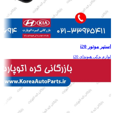
استپر موتور i20
لوازم یدکی هیوندای i20