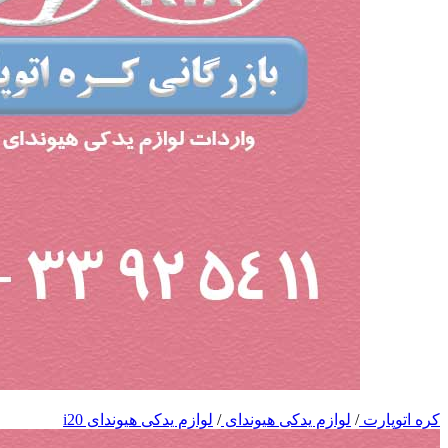
کره اتوپارت
/
لوازم یدکی هیوندای
/
لوازم یدکی هیوندای i20