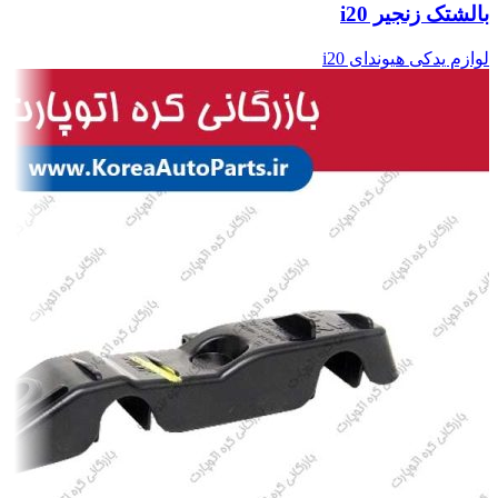
بالشتک زنجیر i20
لوازم یدکی هیوندای i20