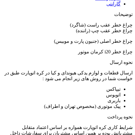
گارانتی
توضیحات
چراغ خطر عقب راست (شاگرد)
چراغ خطر عقب چپ (راننده)
چراغ خطر اصلی (جنیون پارت و موبیس)
چراغ خطر i20 کرمان موتور
نحوه ارسال
ارسال قطعات و لوازم یدکی هیوندای و کیا در کره اتوپارت طبق در
خواست شما در روش های زیر انجام می شود :
تیپاکس
اتوبوس
باربری
پیک موتوری (مخصوص تهران و اطراف)
نحوه پرداخت
شرایط کاری کره اتوپارت همواره بر اساس اعتماد متقابل
مشتریانش بوده بر همین اساس مشتریان برای سفارشات داخل