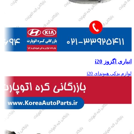
انباری اگزوز i20
لوازم یدکی هیوندای i20