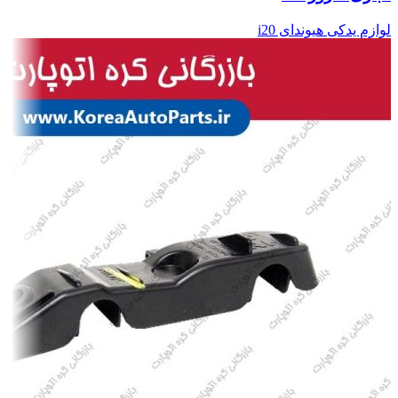
لوازم یدکی هیوندای i20