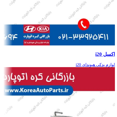
اکسل i20
لوازم یدکی هیوندای i20