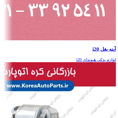
آینه بغل i20
لوازم یدکی هیوندای i20