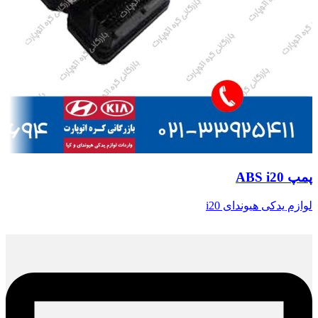
پمپ ABS i20
لوازم یدکی هیوندای i20