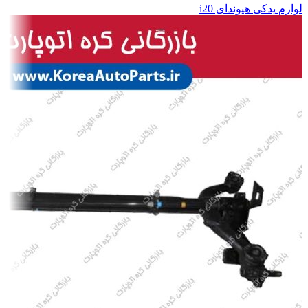
لوازم یدکی هیوندای i20