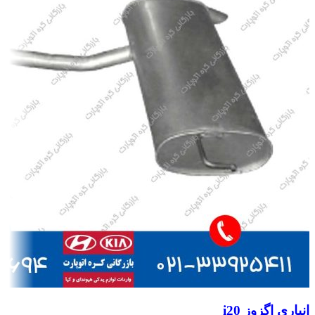
انباری اگزوز i20