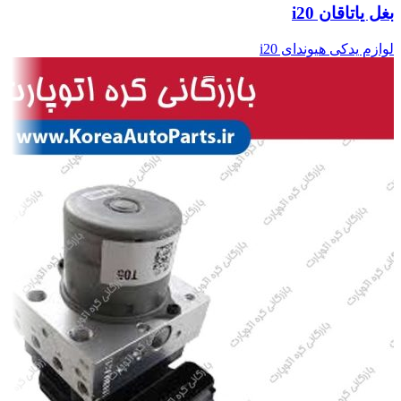
بغل یاتاقان i20
لوازم یدکی هیوندای i20