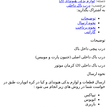
دسته:
لوازم یدکی هیوندای i20
برچسب:
درب باک داخلی
به اشتراک بگذارید:
توضیحات
نحوه ارسال
نحوه پرداخت
گارانتی
توضیحات
درب پیچی داخل باک
درب باک داخلی اصلی (جنیون پارت و موبیس)
درب باک داخلی i20 کرمان موتور
نحوه ارسال
ارسال قطعات و لوازم یدکی هیوندای و کیا در کره اتوپارت طبق در
خواست شما در روش های زیر انجام می شود :
تیپاکس
اتوبوس
باربری