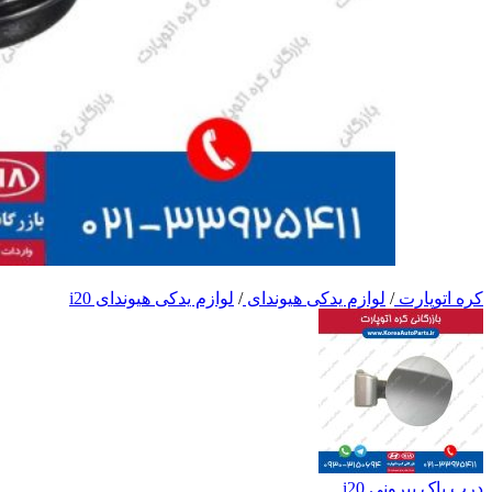
کره اتوپارت
/
لوازم یدکی هیوندای
/
لوازم یدکی هیوندای i20
درب باک بیرونی i20