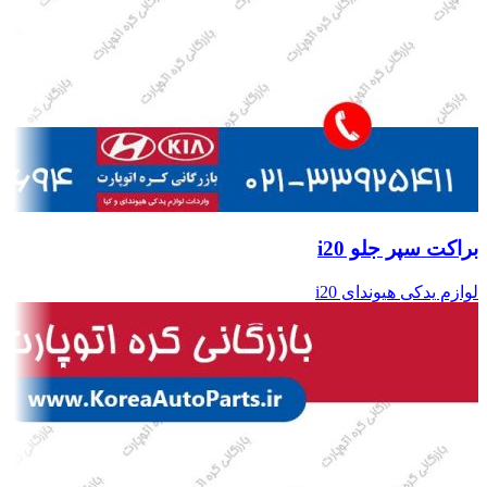
براکت سپر جلو i20
لوازم یدکی هیوندای i20