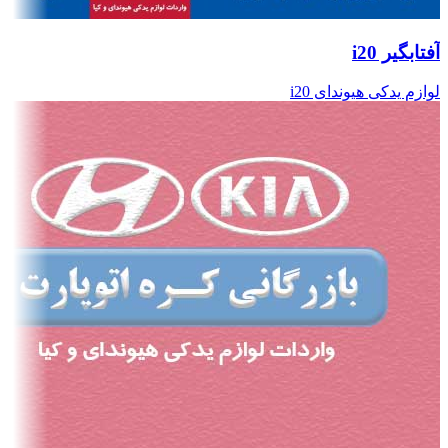
آفتابگیر i20
لوازم یدکی هیوندای i20