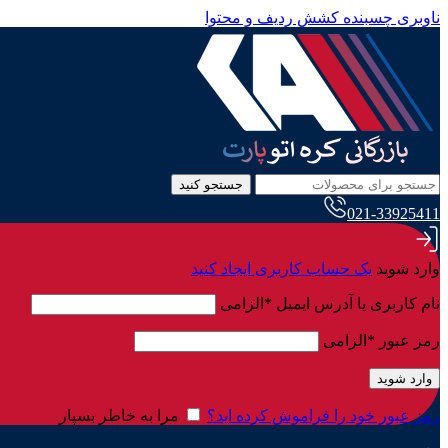
ناوبری چسبنده
کشش ردیف و محتوا
جستجو کنید
021-33925411
وارد شوید
یک حساب کاربری ایجاد کنید
نام کاربری یا آدرس ایمیل
*
الزامی
رمز عبور
*
الزامی
وارد شوید
رمز عبور خود را فراموش کرده اید؟
مرا به خاطر بسپار