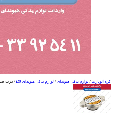
کره اتوپارت
/
لوازم یدکی هیوندای
/
لوازم یدکی هیوندای i20
/
درب صندو