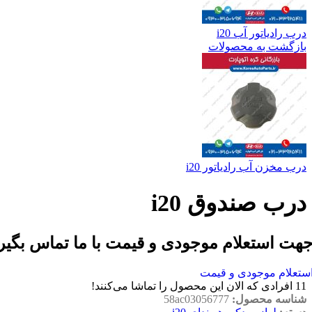
درب رادیاتور آب i20
بازگشت به محصولات
درب مخزن آب رادیاتور i20
درب صندوق i20
هت استعلام موجودی و قیمت با ما تماس بگیر
ستعلام موجودی و قیمت
11
افرادی که الان این محصول را تماشا می‌کنند!
شناسه محصول:
58ac03056777