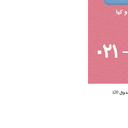
ق i20