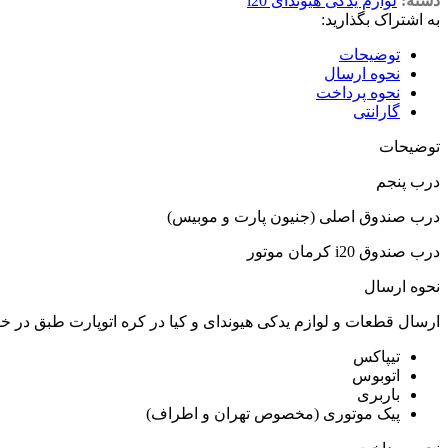
دسته:
لوازم یدکی هیوندای i20
به اشتراک بگذارید:
توضیحات
نحوه ارسال
نحوه پرداخت
گارانتی
توضیحات
درب پنجم
درب صندوق اصلی (جنیون پارت و موبیس)
درب صندوق i20 کرمان موتور
نحوه ارسال
ارسال قطعات و لوازم یدکی هیوندای و کیا در کره اتوپارت طبق در 
تیپاکس
اتوبوس
باربری
پیک موتوری (مخصوص تهران و اطراف)