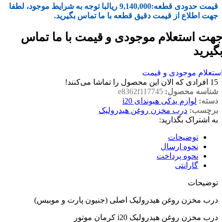
قیمت حدودی قطعه:
9,140,000
ریال
با توجه به شرایط موجود، لطفا
جهت اطلاع از قیمت دقیق قطعه با ما تماس بگیرید.
هت استعلام موجودی و قیمت با ما تماس
گیرید
ستعلام موجودی و قیمت
15
افرادی که الان این محصول را تماشا می‌کنند!
شناسه محصول:
e8362f117745
دسته:
لوازم یدکی هیوندای i20
برچسب:
درب مخزن روغن هیدرولیک
به اشتراک بگذارید:
توضیحات
نحوه ارسال
نحوه پرداخت
گارانتی
توضیحات
درب مخزن روغن هیدرولیک اصلی (جنیون پارت و موبیس)
درب مخزن روغن هیدرولیک i20 کرمان موتور