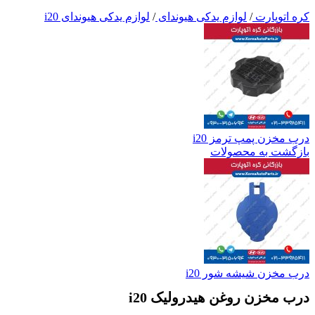
کره اتوپارت
/
لوازم یدکی هیوندای
/
لوازم یدکی هیوندای i20
درب مخزن پمپ ترمز i20
بازگشت به محصولات
درب مخزن شیشه شور i20
درب مخزن روغن هیدرولیک i20