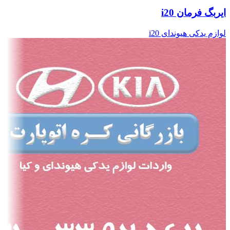
ایربگ فرمان i20
لوازم یدکی هیوندای i20