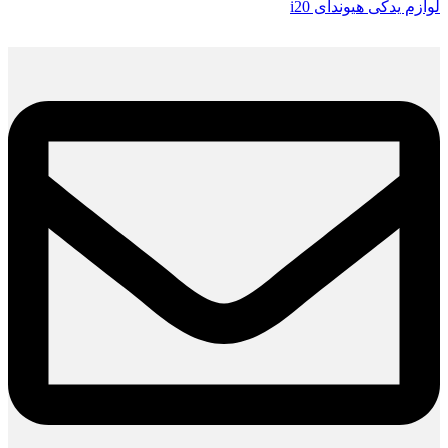
لوازم یدکی هیوندای i20