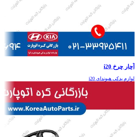
آچار چرخ i20
لوازم یدکی هیوندای i20