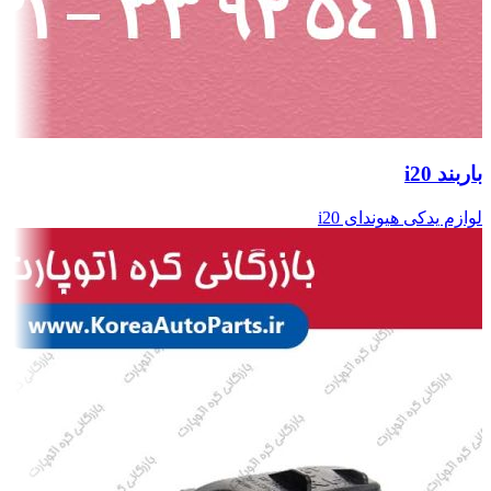
باربند i20
لوازم یدکی هیوندای i20