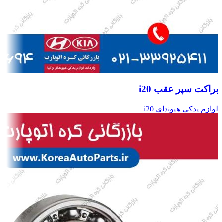
براکت سپر عقب i20
لوازم یدکی هیوندای i20