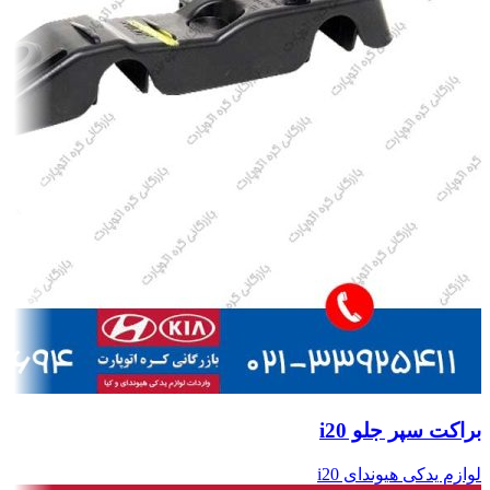
براکت سپر جلو i20
لوازم یدکی هیوندای i20