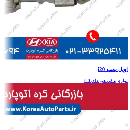
اویل پمپ i20
لوازم یدکی هیوندای i20