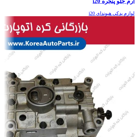
آرم جلو پنجره i20
لوازم یدکی هیوندای i20