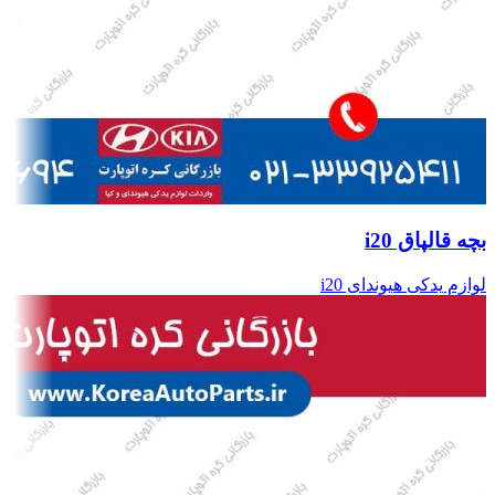
بچه قالپاق i20
لوازم یدکی هیوندای i20