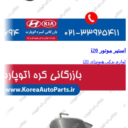
استپر موتور i20
لوازم یدکی هیوندای i20