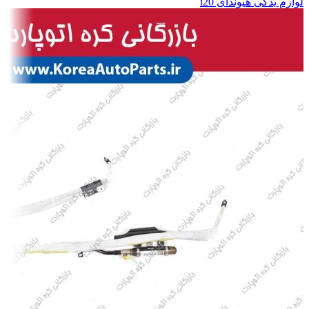
لوازم یدکی هیوندای i20