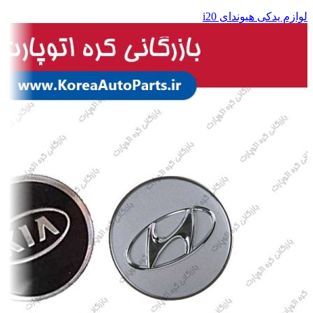
لوازم یدکی هیوندای i20