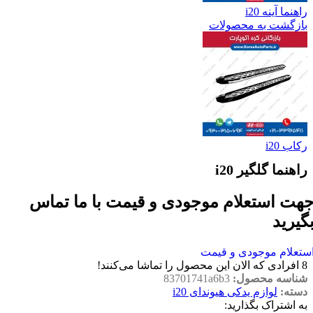
راهنما آینه i20
بازگشت به محصولات
رکاب i20
راهنما گلگیر i20
هت استعلام موجودی و قیمت با ما تماس
گیرید
ستعلام موجودی و قیمت
8
افرادی که الان این محصول را تماشا می‌کنند!
شناسه محصول:
83701741a6b3
دسته:
لوازم یدکی هیوندای i20
به اشتراک بگذارید: