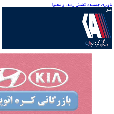
ناوبری چسبنده
کشش ردیف و محتوا
منو