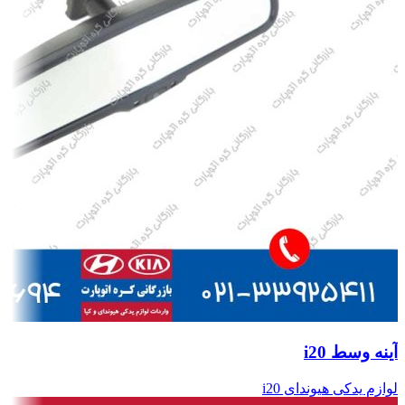
آینه وسط i20
لوازم یدکی هیوندای i20