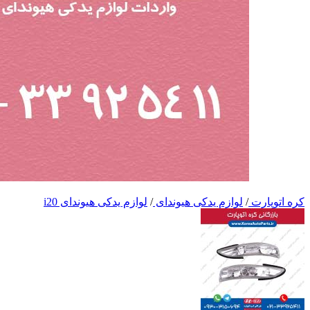
کره اتوپارت
/
لوازم یدکی هیوندای
/
لوازم یدکی هیوندای i20