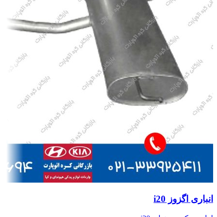
انباری اگزوز i20