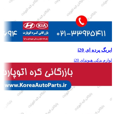
ایربگ پرده ای i20
لوازم یدکی هیوندای i20