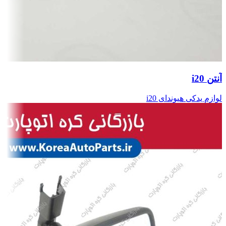
آنتن i20
لوازم یدکی هیوندای i20