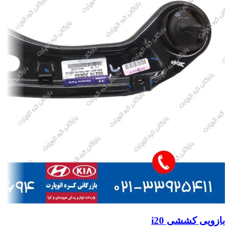
بازویی کششی i20