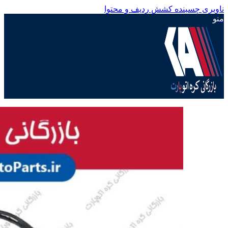
ناوبری چسبنده
کشش ردیف و محتوا
منو