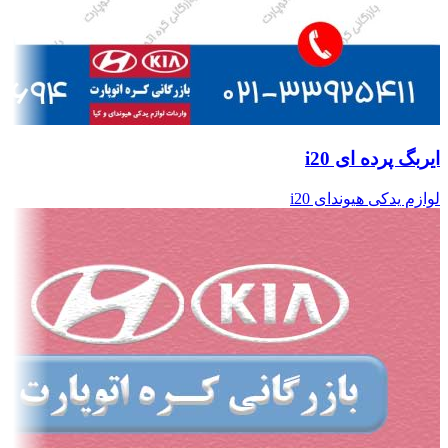
ایربگ پرده ای i20
لوازم یدکی هیوندای i20