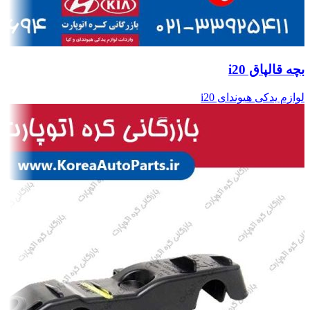
بچه قالپاق i20
لوازم یدکی هیوندای i20