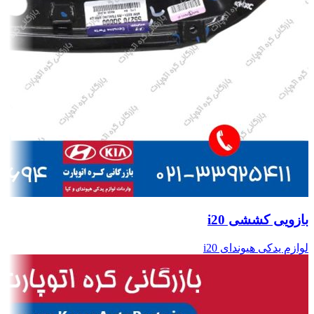
بازویی کششی i20
لوازم یدکی هیوندای i20