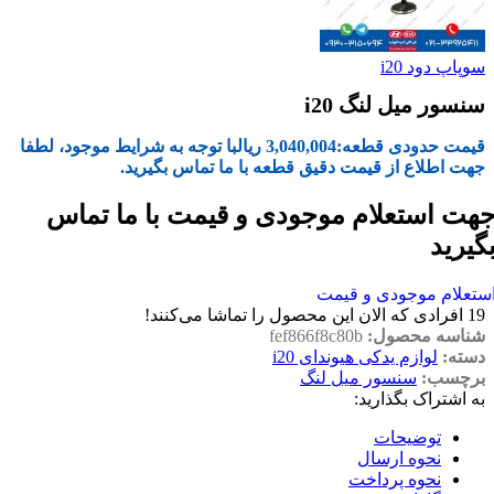
سوپاپ دود i20
سنسور میل لنگ i20
قیمت حدودی قطعه:
3,040,004
ریال
با توجه به شرایط موجود، لطفا
جهت اطلاع از قیمت دقیق قطعه با ما تماس بگیرید.
هت استعلام موجودی و قیمت با ما تماس
گیرید
ستعلام موجودی و قیمت
19
افرادی که الان این محصول را تماشا می‌کنند!
شناسه محصول:
fef866f8c80b
دسته:
لوازم یدکی هیوندای i20
برچسب:
سنسور میل لنگ
به اشتراک بگذارید:
توضیحات
نحوه ارسال
نحوه پرداخت