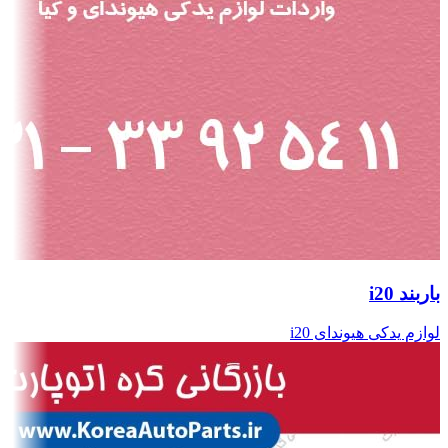
باربند i20
لوازم یدکی هیوندای i20