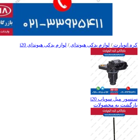
کره اتوپارت
/
لوازم یدکی هیوندای
/
لوازم یدکی هیوندای i20
سنسور میل سوپاپ i20
بازگشت به محصولات