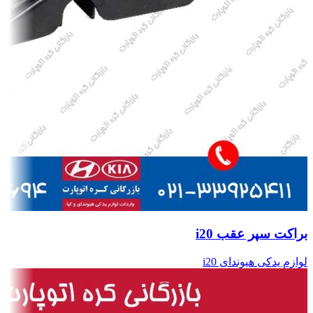
براکت سپر عقب i20
لوازم یدکی هیوندای i20