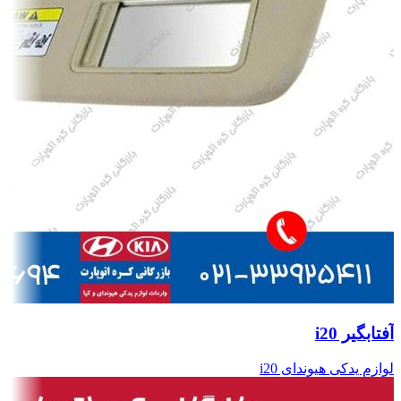
آفتابگیر i20
لوازم یدکی هیوندای i20