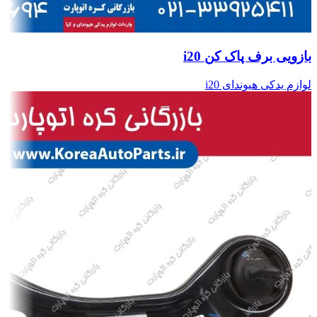
بازویی برف پاک کن i20
لوازم یدکی هیوندای i20