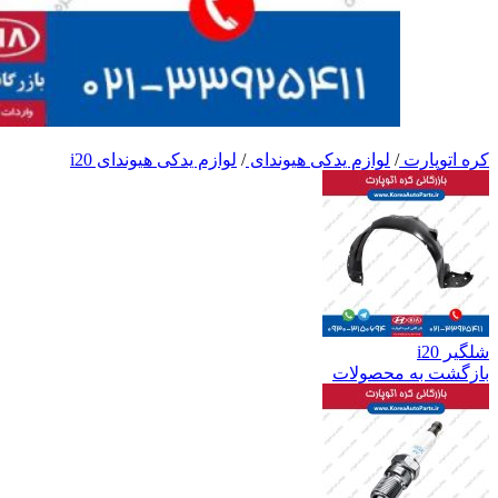
کره اتوپارت
/
لوازم یدکی هیوندای
/
لوازم یدکی هیوندای i20
شلگیر i20
بازگشت به محصولات