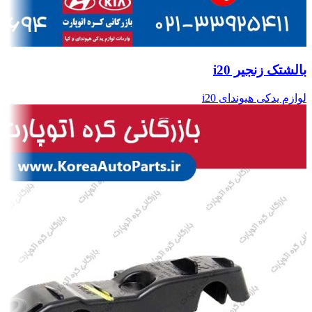
بالشتک زنجیر i20
لوازم یدکی هیوندای i20