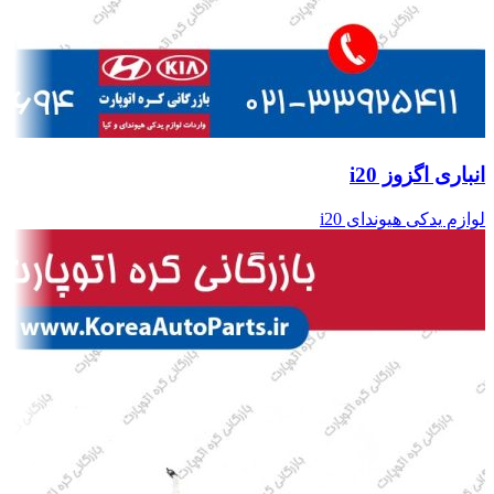
انباری اگزوز i20
لوازم یدکی هیوندای i20