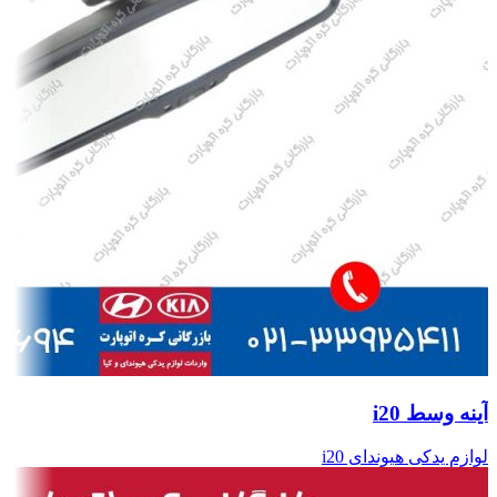
آینه وسط i20
لوازم یدکی هیوندای i20