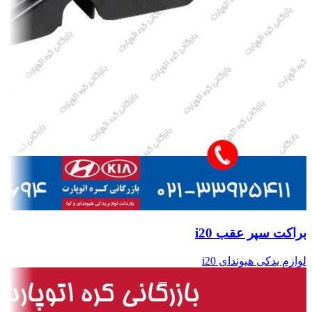
براکت سپر عقب i20
لوازم یدکی هیوندای i20