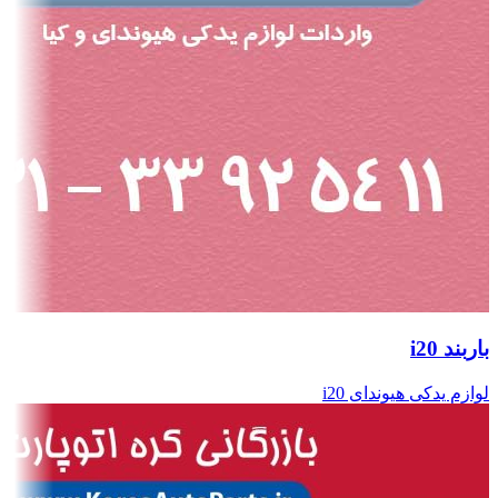
باربند i20
لوازم یدکی هیوندای i20