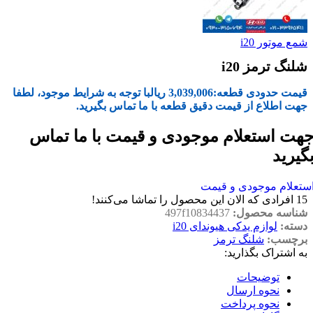
شمع موتور i20
شلنگ ترمز i20
قیمت حدودی قطعه:
3,039,006
ریال
با توجه به شرایط موجود، لطفا
جهت اطلاع از قیمت دقیق قطعه با ما تماس بگیرید.
هت استعلام موجودی و قیمت با ما تماس
گیرید
ستعلام موجودی و قیمت
15
افرادی که الان این محصول را تماشا می‌کنند!
شناسه محصول:
497f10834437
دسته:
لوازم یدکی هیوندای i20
برچسب:
شلنگ ترمز
به اشتراک بگذارید:
توضیحات
نحوه ارسال
نحوه پرداخت