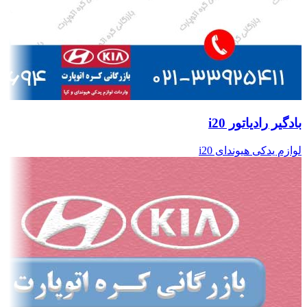
بادگیر رادیاتور i20
لوازم یدکی هیوندای i20