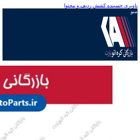
ناوبری چسبنده
کشش ردیف و محتوا
منو