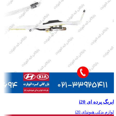
ایربگ پرده ای i20
لوازم یدکی هیوندای i20