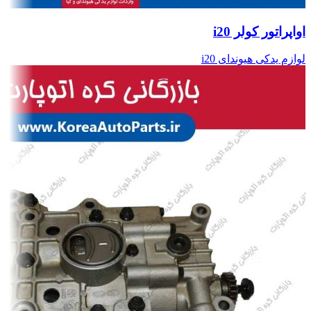
اواپراتور کولر i20
لوازم یدکی هیوندای i20