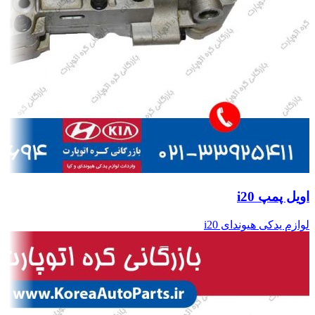
اویل پمپ i20
لوازم یدکی هیوندای i20