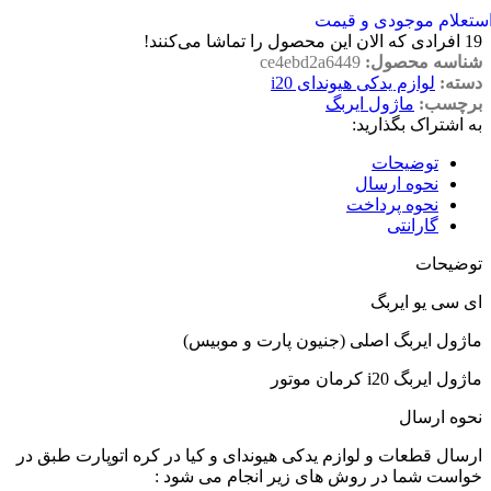
ستعلام موجودی و قیمت
19
افرادی که الان این محصول را تماشا می‌کنند!
شناسه محصول:
ce4ebd2a6449
دسته:
لوازم یدکی هیوندای i20
برچسب:
ماژول ایربگ
به اشتراک بگذارید:
توضیحات
نحوه ارسال
نحوه پرداخت
گارانتی
توضیحات
ای سی یو ایربگ
ماژول ایربگ اصلی (جنیون پارت و موبیس)
ماژول ایربگ i20 کرمان موتور
نحوه ارسال
ارسال قطعات و لوازم یدکی هیوندای و کیا در کره اتوپارت طبق در
خواست شما در روش های زیر انجام می شود :