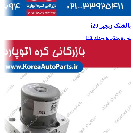
بالشتک زنجیر i20
لوازم یدکی هیوندای i20