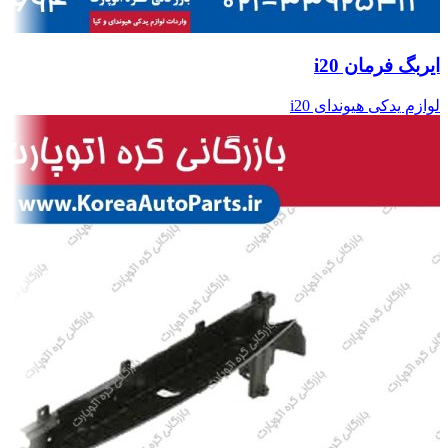
ایربگ فرمان i20
لوازم یدکی هیوندای i20