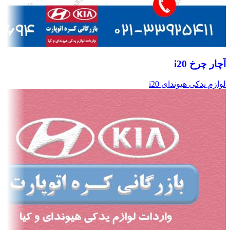
آچار چرخ i20
لوازم یدکی هیوندای i20