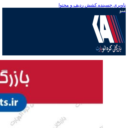
ناوبری چسبنده
کشش ردیف و محتوا
منو