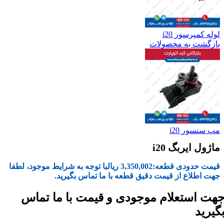
لوله کمپرسور i20
بازگشت به محصولات
مپ سنسور i20
ماژول ایربگ i20
قیمت حدودی قطعه:
3,350,002
ریال
با توجه به شرایط موجود، لطفا
جهت اطلاع از قیمت دقیق قطعه با ما تماس بگیرید.
هت استعلام موجودی و قیمت با ما تماس
گیرید