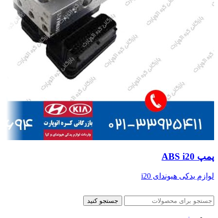
پمپ ABS i20
لوازم یدکی هیوندای i20
جستجو کنید