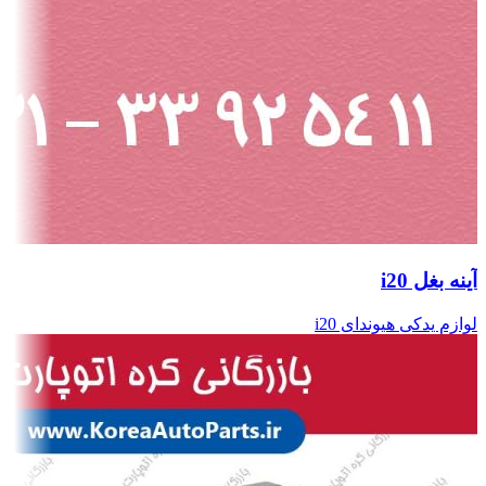
آینه بغل i20
لوازم یدکی هیوندای i20