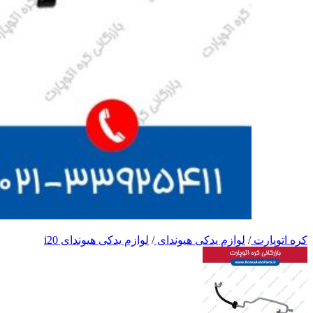
کره اتوپارت
/
لوازم یدکی هیوندای
/
لوازم یدکی هیوندای i20