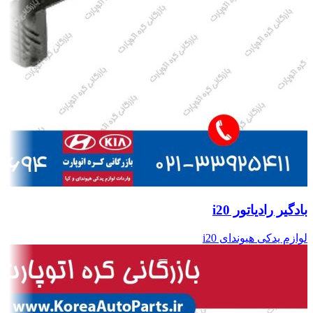
بادگیر رادیاتور i20
لوازم یدکی هیوندای i20