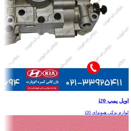
اویل پمپ i20
لوازم یدکی هیوندای i20