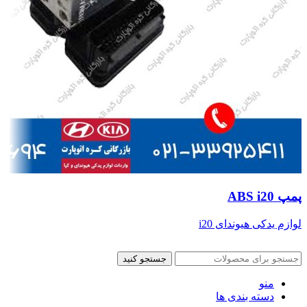
پمپ ABS i20
لوازم یدکی هیوندای i20
جستجو کنید
منو
دسته بندی ها