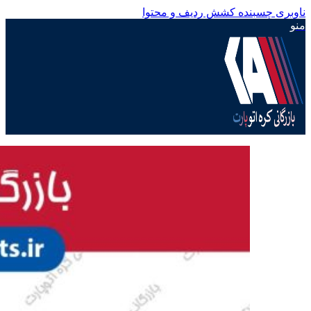
ناوبری چسبنده
کشش ردیف و محتوا
منو