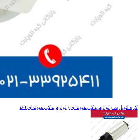
کره اتوپارت
/
لوازم یدکی هیوندای
/
لوازم یدکی هیوندای i20