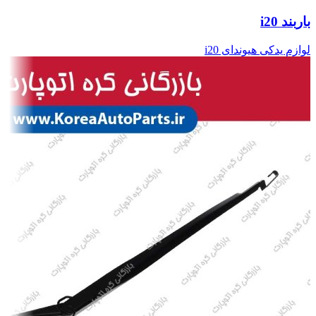
باربند i20
لوازم یدکی هیوندای i20