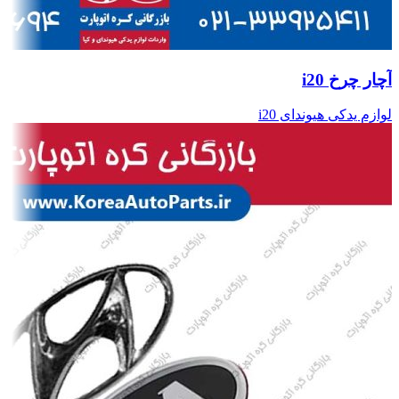
آچار چرخ i20
لوازم یدکی هیوندای i20