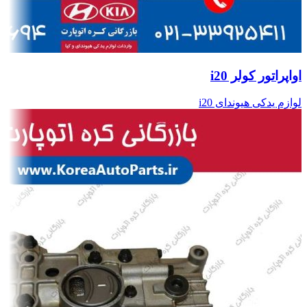
اواپراتور کولر i20
لوازم یدکی هیوندای i20