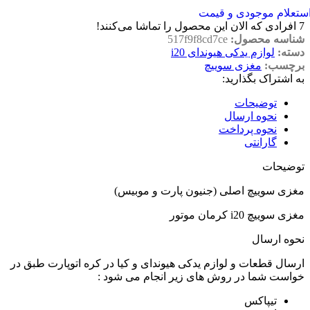
ستعلام موجودی و قیمت
7
افرادی که الان این محصول را تماشا می‌کنند!
شناسه محصول:
517f9f8cd7ce
دسته:
لوازم یدکی هیوندای i20
برچسب:
مغزی سوییچ
به اشتراک بگذارید:
توضیحات
نحوه ارسال
نحوه پرداخت
گارانتی
توضیحات
مغزی سوییچ اصلی (جنیون پارت و موبیس)
مغزی سوییچ i20 کرمان موتور
نحوه ارسال
ارسال قطعات و لوازم یدکی هیوندای و کیا در کره اتوپارت طبق در
خواست شما در روش های زیر انجام می شود :
تیپاکس