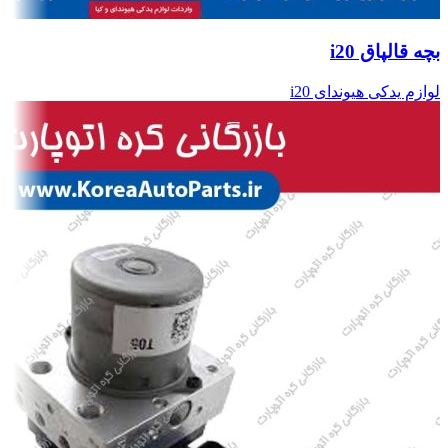
بچه قالپاق i20
لوازم یدکی هیوندای i20