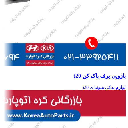
بازویی برف پاک کن i20
لوازم یدکی هیوندای i20