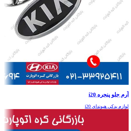
آرم جلو پنجره i20
لوازم یدکی هیوندای i20