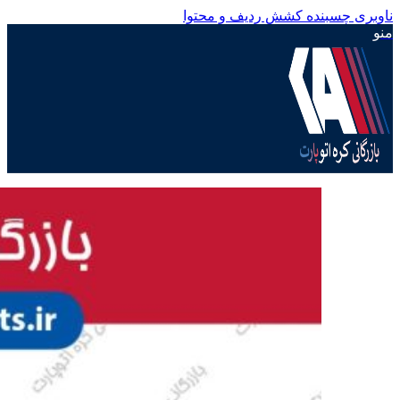
ناوبری چسبنده
کشش ردیف و محتوا
منو