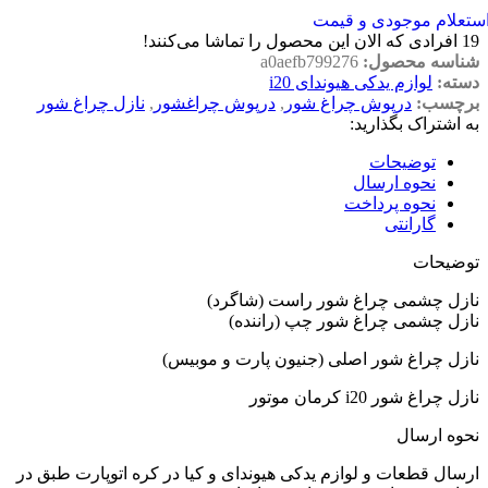
ستعلام موجودی و قیمت
19
افرادی که الان این محصول را تماشا می‌کنند!
شناسه محصول:
a0aefb799276
دسته:
لوازم یدکی هیوندای i20
برچسب:
درپوش چراغ شور
,
درپوش چراغشور
,
نازل چراغ شور
به اشتراک بگذارید:
توضیحات
نحوه ارسال
نحوه پرداخت
گارانتی
توضیحات
نازل چشمی چراغ شور راست (شاگرد)
نازل چشمی چراغ شور چپ (راننده)
نازل چراغ شور اصلی (جنیون پارت و موبیس)
نازل چراغ شور i20 کرمان موتور
نحوه ارسال
ارسال قطعات و لوازم یدکی هیوندای و کیا در کره اتوپارت طبق در