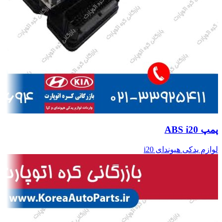
پمپ ABS i20
لوازم یدکی هیوندای i20