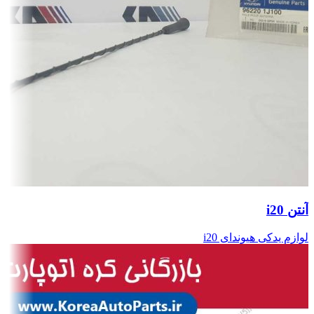
آنتن i20
لوازم یدکی هیوندای i20