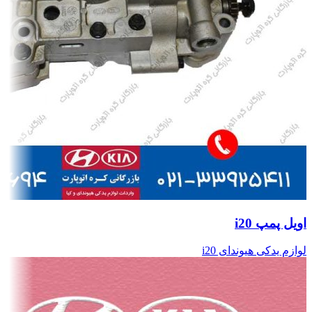
اویل پمپ i20
لوازم یدکی هیوندای i20