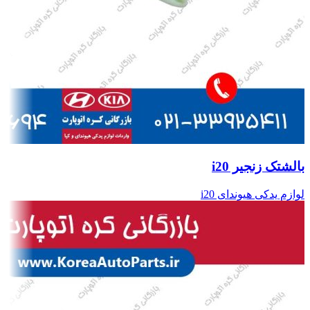
بالشتک زنجیر i20
لوازم یدکی هیوندای i20