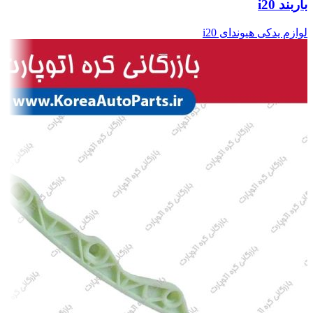
باربند i20
لوازم یدکی هیوندای i20