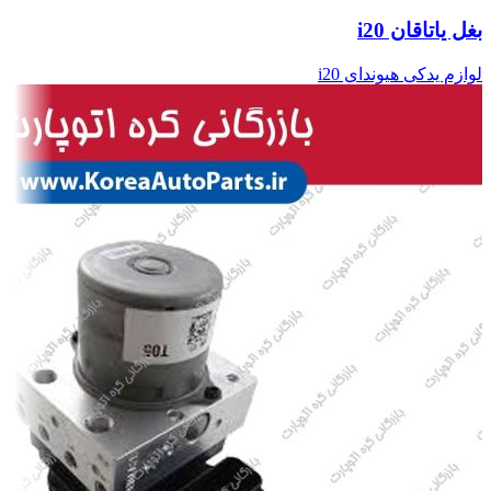
بغل یاتاقان i20
لوازم یدکی هیوندای i20