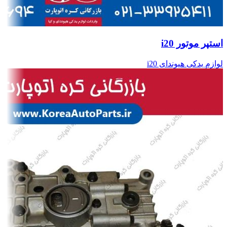
استپر موتور i20
لوازم یدکی هیوندای i20